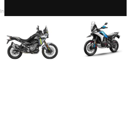
Inicio
/
CFMoto
CFMOTO 800MT-X
4 products
450MT
6 products