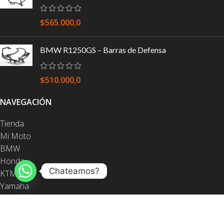
$
565.000,0
BMW R1250GS – Barras de Defensa
$
510.000,0
NAVEGACIÓN
Tienda
Mi Moto
BMW
Honda
Chateamos?
KTM
Yamaha
Barras de defensa
Equipaje
Protección