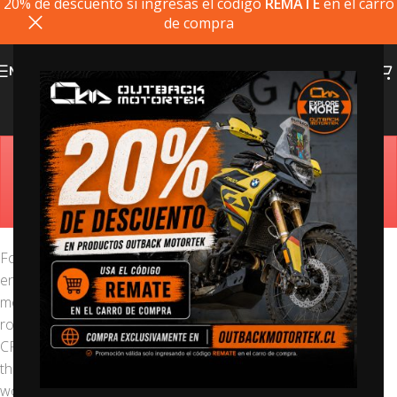
20% de descuento si ingresas el codigo
REMATE
en el carro
de compra
MENU
CFMoto
Estimado cliente, si el producto que busca no está
disponible, puede comprarlo directamente en
outbackmotortek.com
Founded in 1989 in Hangzhou, China, CFMOTO has been
engaged in developing, manufacturing, and delivering reliable
motorcycles, off-road vehicle, engines, frames, and has built a
robust market share in over 100 countries and regions.
CFMOTO is committed to exploring riding fun together and
their latest bikes have been getting the spotlight all over the
world.