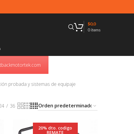
$
0,0
0
items
e
outbackmotortek.com
ción probada y sistemas de equipaje
24
36
20% dto. codigo
REMATE