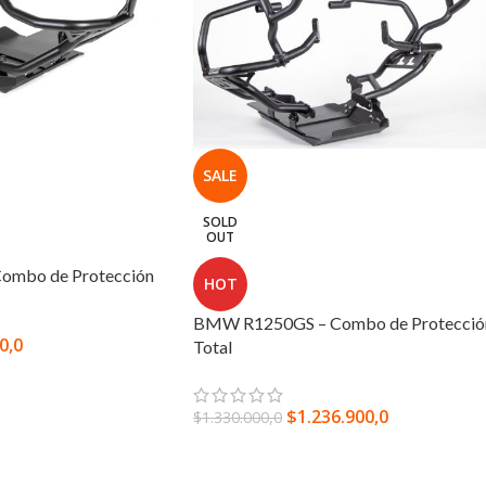
SALE
SOLD
OUT
mbo de Protección
HOT
BMW R1250GS – Combo de Protecció
0,0
Total
$
1.236.900,0
$
1.330.000,0
LEER MÁS