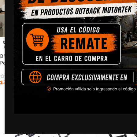
SOLD
BMW R1200GS/GSA
OUT
Portaequipajes Dob
BMW R1200GS(A) / R1250GS(A) –
Portaequipajes
$
380.000,0
$
215.000,0
AGREGAR AL CARR
SELECCIONAR OPCIONES