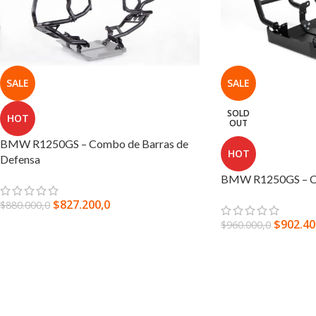
SALE
SALE
SOLD
HOT
OUT
BMW R1250GS – Combo de Barras de
HOT
Defensa
BMW R1250GS – Co
$
827.200,0
$
880.000,0
$
902.40
$
960.000,0
SELECCIONAR OPCIONES
LEER MÁS