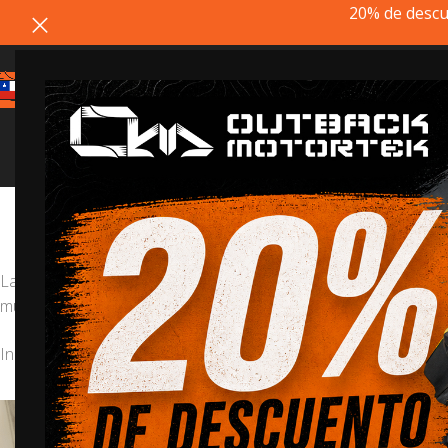
20% de descu
BM
Estimado cliente, si el producto q
La
BMW R1250GS Adventure
es la motocicleta más nueva de 
multifuncionales para la BMW R1250GSA.
Inicio
/
BMW
/
BMW R1250GS Adventure
20% dt
RE