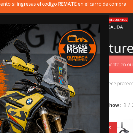
ento si ingresas el codigo
REMATE
en el carro de compra
DESCUENTOS
MI MOTO
PRODUCTOS
INSTALACIÓN
AYUDA
SALIDA
W R1250GS Adventur
ue busca no está disponible, puede comprarlo directamente en 
aventura y off-road. Por ello, Outback Motortek ofrece protec
Show
9
o. codigo
20% dto. codigo
MATE
REMATE