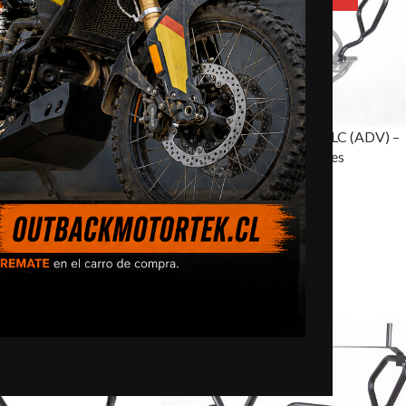
 / R1250GS/GSA –
BMW R1200GS/R1250GS LC (ADV) –
le
Barras de Defensa Superiores
$
370.000,0
ITO
SELECCIONAR OPCIONES