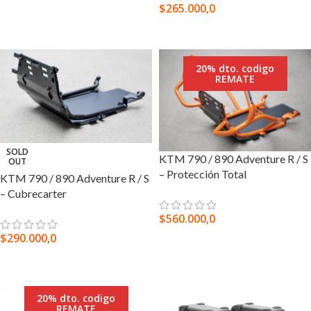
$
265.000,0
AGREGAR AL CARRITO
LEER MÁS
20% dto. codigo
REMATE
SOLD
KTM 790 / 890 Adventure R / S
OUT
– Protección Total
KTM 790 / 890 Adventure R / S
– Cubrecarter
$
560.000,0
$
290.000,0
SELECCIONAR OPCIONES
LEER MÁS
20% dto. codigo
REMATE