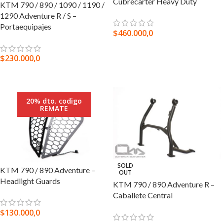
Cubrecarter Heavy Duty
KTM 790 / 890 / 1090 / 1190 /
1290 Adventure R / S –
Portaequipajes
$
460.000,0
SELECCIONAR OPCIONES
$
230.000,0
SELECCIONAR OPCIONES
20% dto. codigo
REMATE
SOLD
KTM 790 / 890 Adventure –
OUT
Headlight Guards
KTM 790 / 890 Adventure R –
Caballete Central
$
130.000,0