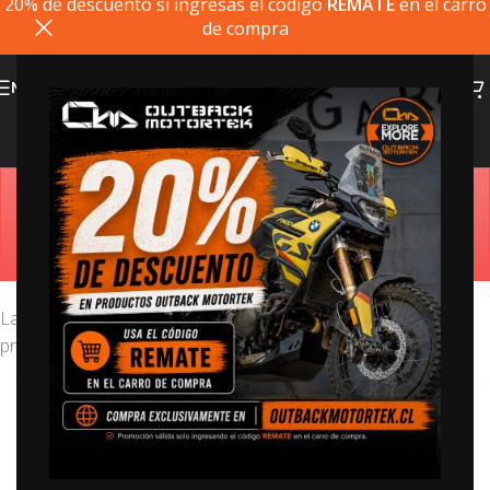
20% de descuento si ingresas el codigo
REMATE
en el carro
de compra
MENU
KTM 890 Adventure
Estimado cliente, si el producto que busca no está
disponible, puede comprarlo directamente en
outbackmotortek.com
La KTM 890 Enduro R es una de las motocicletas de doble
propósito más populares del mercado.