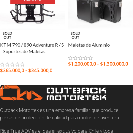
SOLD
SOLD
OUT
OUT
KTM 790 / 890 Adventure R / S
Maletas de Aluminio
– Soportes de Maletas
$
1.200.000,0
-
$
1.300.000,0
$
265.000,0
-
$
345.000,0
SELECCIONAR OPCIONES
SELECCIONAR OPCIONES
Outback Motortek es una empresa familiar que produce
piezas de protección de calidad para motos de aventura.
Ride True ADV es el dealer exclusivo para Chile y toda