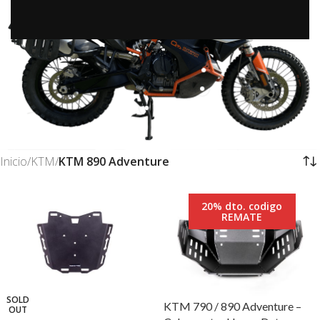
Inicio
/
KTM
/
KTM 890 Adventure
20% dto. codigo
REMATE
SOLD
KTM 790 / 890 Adventure –
OUT