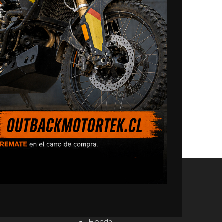
NAVEGACIÓN
CRF1100L Africa
Tienda
Combo de Protección
Mi Moto
BMW
Honda