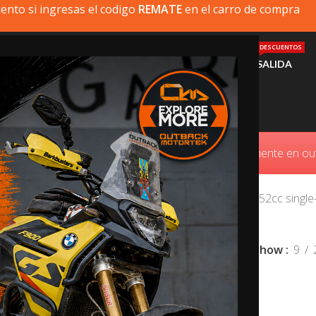
ento si ingresas el codigo
REMATE
en el carro de compra
DESCUENTOS
MI MOTO
PRODUCTOS
INSTALACIÓN
AYUDA
SALIDA
Kawasaki KLR650
ue busca no está disponible, puede comprarlo directamente en 
er’s passion to escape and explore. A fuel-injected 652cc single
s ready to go for any journey on and off-road.
Show
9