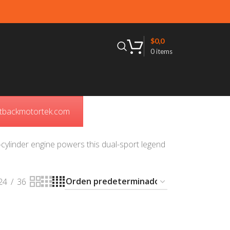
$
0,0
0
items
outbackmotortek.com
-cylinder engine powers this dual-sport legend
24
36