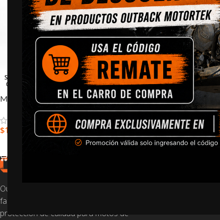
SOLD
OUT
Maletas de Aluminio
$
1.200.000,0
-
$
1.300.000,0
SELECCIONAR OPCIONES
TOP VENTAS
Honda 
Outback Motortek es una empresa
Twin – 
familiar que produce piezas de
protección de calidad para motos de