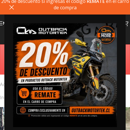
20% de descuento si ingresas el codigo
REMATE
en el carro
de compra
MENU
Accesorios y Más
Estimado cliente, si el producto que busca no está
disponible, puede comprarlo directamente en
outbackmotortek.com
Accesorios Outback Motortek, ropa, y más.
Inicio
/
Accesorios y Más