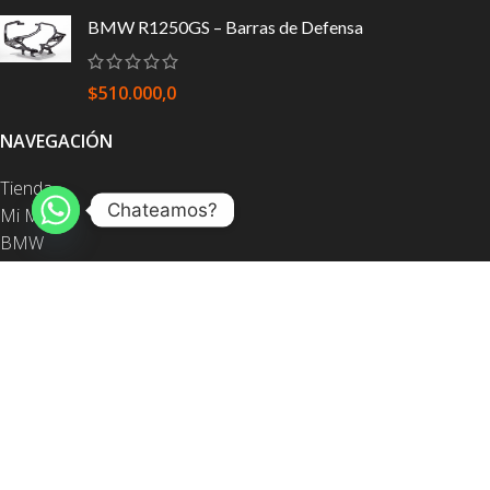
BMW R1250GS – Barras de Defensa
$
510.000,0
NAVEGACIÓN
Tienda
Chateamos?
Mi Moto
BMW
Honda
KTM
Yamaha
Barras de defensa
Equipaje
Protección
Contacto
ENLACES ÚTILES