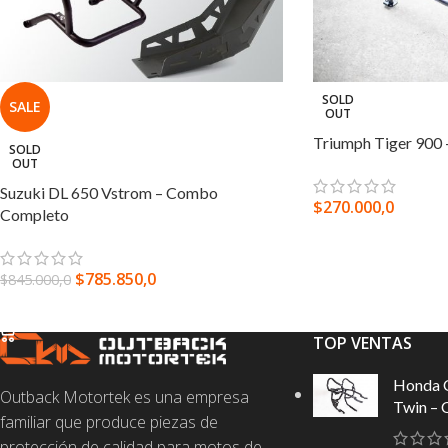
SOLD
SALE
OUT
Triumph Tiger 900 
SOLD
OUT
Suzuki DL 650 Vstrom – Combo
$
270.000,0
Completo
LEER MÁS
$
785.850,0
$
845.000,0
LEER MÁS
TOP VENTAS
Honda 
Outback Motortek es una empresa
Twin – 
familiar que produce piezas de
protección de calidad para motos de