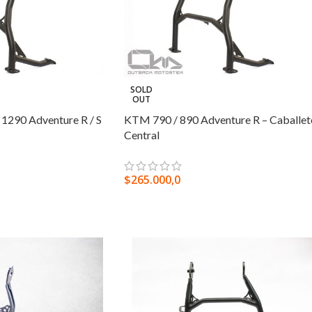
SOLD
OUT
1290 Adventure R / S
KTM 790 / 890 Adventure R – Caballet
Central
$
265.000,0
LEER MÁS