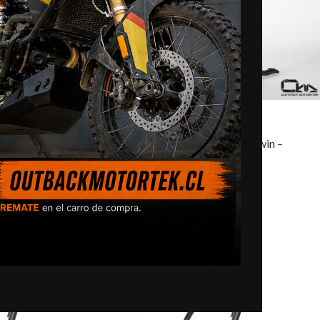
SOLD
OUT
rica Twin –
Honda CRF1100L Africa Twin –
Caballete Central
$
285.000,0
IONES
SELECCIONAR OPCIONES