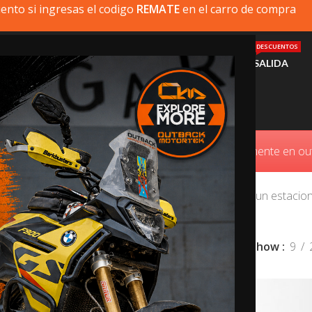
ento si ingresas el codigo
REMATE
en el carro de compra
DESCUENTOS
MI MOTO
PRODUCTOS
INSTALACIÓN
AYUDA
SALIDA
Caballete Central
ue busca no está disponible, puede comprarlo directamente en 
antenimiento. Nuestros caballetes centrales permiten un estac
mbios de los neumáticos.
Show
9