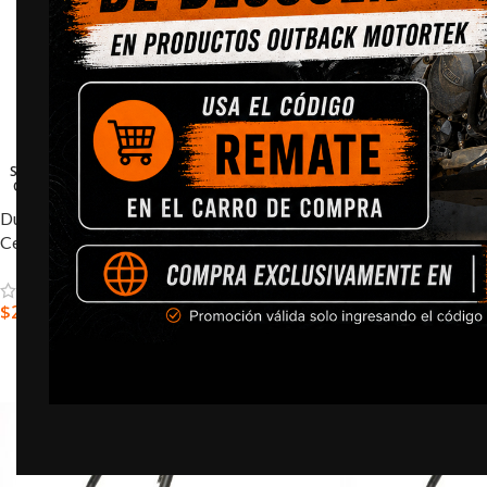
SOLD
SOLD
OUT
OUT
Ducati Multistrada V4 – Caballete
Honda CRF1000L Af
Central
Caballete Central
$
285.000,0
$
275.000,0
LEER MÁS
SELECCIONAR OPC