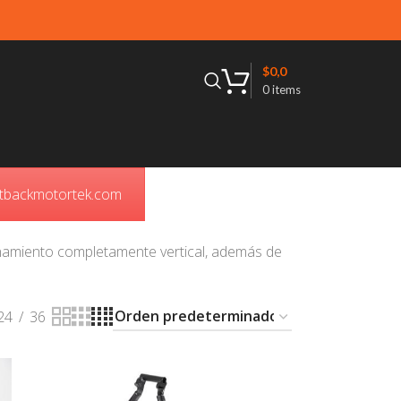
$
0,0
0
items
outbackmotortek.com
ionamiento completamente vertical, además de
24
36