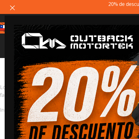
20% de descu
Estimado cliente, si el producto q
Los
caballetes centrales
facilitan el estacionamiento y el m
facilitar el mantenimiento de la cadena y la inspección y los ca
Inicio
/
Protección
/
Caballete Central