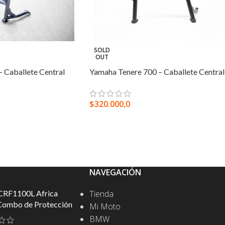
SOLD
OUT
– Caballete Central
Yamaha Tenere 700 – Caballete Central
$
320.000,0
LEER MÁS
NAVEGACIÓN
CRF1100L Africa
Tienda
Combo de Protección
Mi Moto
BMW