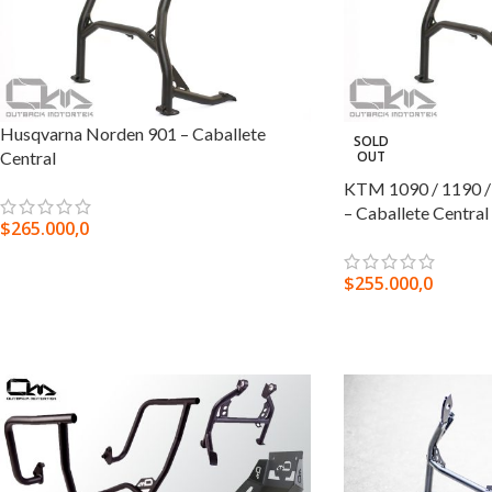
Husqvarna Norden 901 – Caballete
SOLD
Central
OUT
KTM 1090 / 1190 / 
– Caballete Central
$
265.000,0
AGREGAR AL CARRITO
$
255.000,0
LEER MÁS