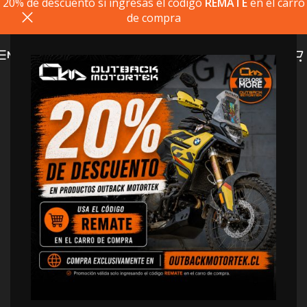
20% de descuento si ingresas el codigo
REMATE
en el carro
de compra
MENU
Rápido – Instalación de
PDF
Home
>
Rápido – Instalación de PDF
Aprilia
BMW
Honda
Kawasaki
KTM
Suzuki
Yamaha
Aprilia Tuareg 660