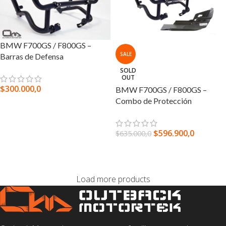
BMW F700GS / F800GS –
SALE
Barras de Defensa
SOLD
OUT
$
300.000,0
BMW F700GS / F800GS –
Combo de Protección
SELECCIONAR OPCIONES
$
596.900,0
$
635.000,0
LEER MÁS
Load more products