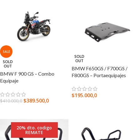
SALE
SOLD
OUT
SOLD
OUT
BMW F650GS / F700GS /
BMW F 900 GS – Combo
F800GS – Portaequipajes
Equipaje
$
195.000,0
$
389.500,0
$
410.000,0
SELECCIONAR OPCIONES
LEER MÁS
20% dto. codigo
REMATE