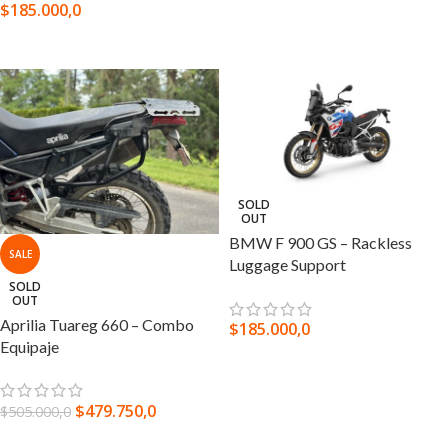
$
185.000,0
SELECCIONAR OPCIONES
SELECCIONAR OPCIONES
SOLD
OUT
BMW F 900 GS – Rackless
SALE
Luggage Support
SOLD
OUT
Aprilia Tuareg 660 – Combo
$
185.000,0
Equipaje
SELECCIONAR OPCIONES
$
479.750,0
$
505.000,0
LEER MÁS