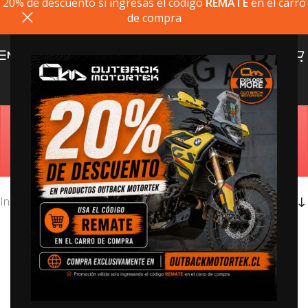
20% de descuento si ingresas el codigo
REMATE
en el carro
de compra
MENU
Tienda
Estimado cliente, si el producto que busca no está
disponible, puede comprarlo directamente en
outbackmotortek.com
Inicio
/
Tienda
20% dto. codigo
REMATE