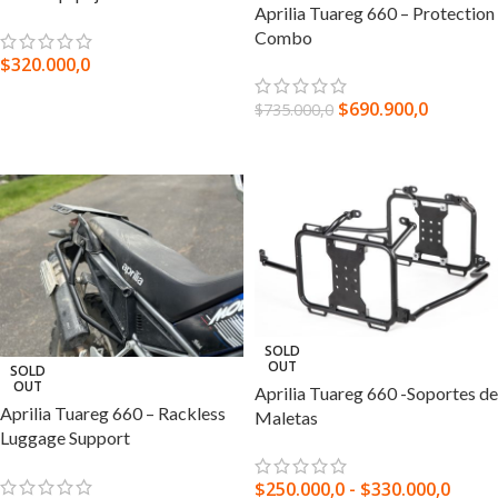
Aprilia Tuareg 660 – Protection
Combo
$
320.000,0
SELECCIONAR OPCIONES
$
690.900,0
$
735.000,0
LEER MÁS
SOLD
OUT
SOLD
OUT
Aprilia Tuareg 660 -Soportes de
Aprilia Tuareg 660 – Rackless
Maletas
Luggage Support
$
250.000,0
-
$
330.000,0