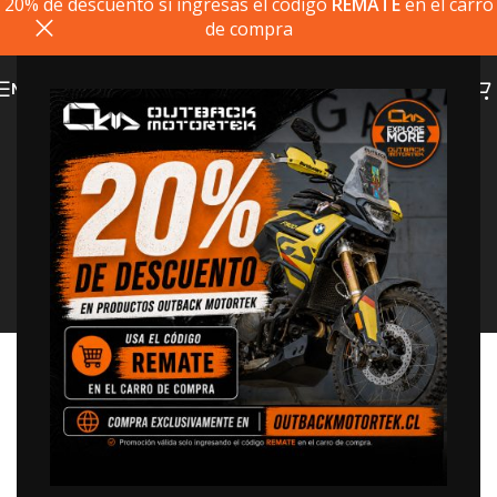
20% de descuento si ingresas el codigo
REMATE
en el carro
de compra
MENU
Instalación de Video
Home
>
Instalación de Video
Aprilia
BMW
CFMoto
Ducati
Honda
Husqvarna
Kawasaki
Kove
KTM
Suzuki
Triumph
Yamaha
Accessories
Aprilia Tuareg 660
Barras de Defensa – Cubrecarter –