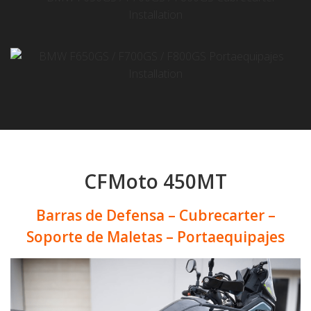
CFMoto 450MT
Barras de Defensa – Cubrecarter –
Soporte de Maletas – Portaequipajes