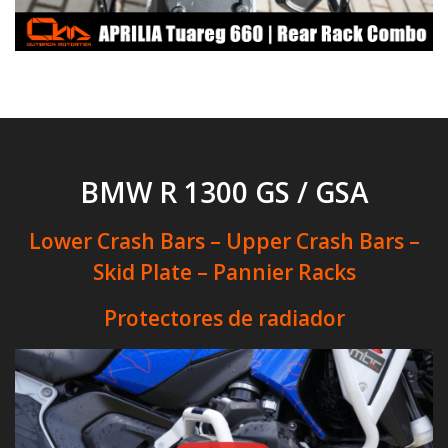
BMW R 1300 GS / GSA
Lower Crash Bars – Upper Crash Bars –
Skid Plate – Pannier Racks
Protectores de radiador