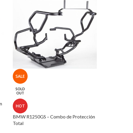
SALE
SOLD
OUT
n
HOT
BMW R1250GS – Combo de Protección
Total