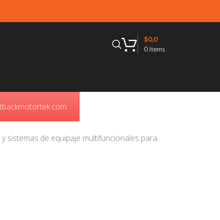
$
0,0
0
items
outbackmotortek.com
y sistemas de equipaje multifuncionales para