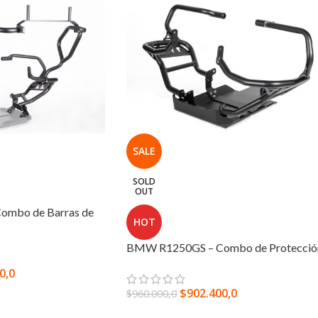
SALE
SOLD
OUT
mbo de Barras de
HOT
BMW R1250GS – Combo de Protecció
0,0
$
902.400,0
$
960.000,0
IONES
LEER MÁS