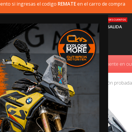
ento si ingresas el codigo
REMATE
en el carro de compra
DESCUENTOS
MI MOTO
PRODUCTOS
INSTALACIÓN
AYUDA
SALIDA
BMW R1250GS
ue busca no está disponible, puede comprarlo directamente en 
ff-road. Por ello, Outback Motortek ofrece protección probada 