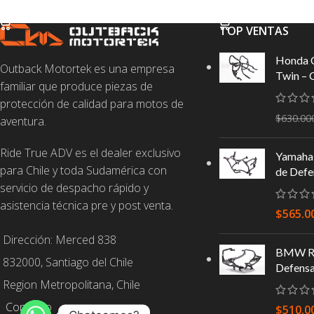
SELECCIONAR OPCIONES
SELECCIONAR OPC
TOP VENTAS
Honda 
Outback Motortek es una empresa
Twin – 
familiar que produce piezas de
protección de calidad para motos de
$
630.00
aventura.
Ride True ADV es el dealer exclusivo
Yamaha 
para Chile y toda Sudamérica con
de Defe
servicio de despacho rápido y
asistencia técnica pre y post venta.
$
565.0
Dirección: Merced 838
BMW R1
832000, Santiago del Chile
Defens
Region Metropolitana, Chile
Contacto
$
510.0