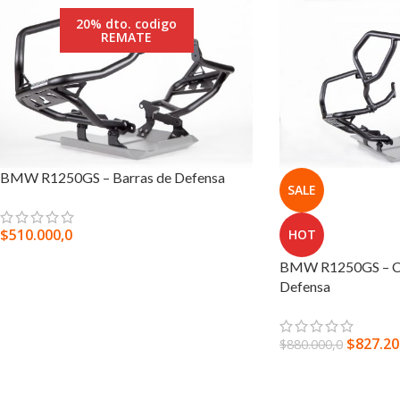
20% dto. codigo
REMATE
BMW R1250GS – Barras de Defensa
SALE
$
510.000,0
HOT
SELECCIONAR OPCIONES
BMW R1250GS – Co
Defensa
$
827.20
$
880.000,0
SELECCIONAR OPC