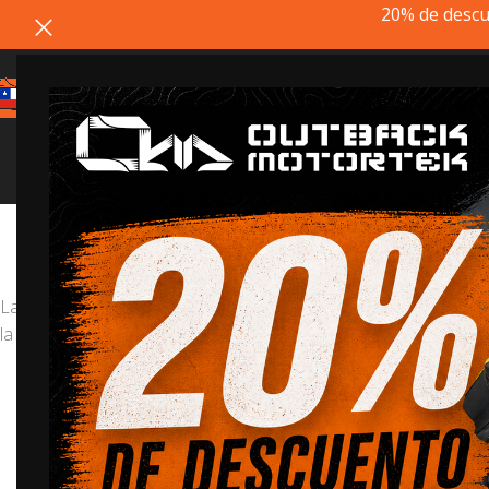
20% de descu
Estimado cliente, si el producto q
La
BMW R1250GS
es la motocicleta más nueva de aventura y o
la BMW R1250GS.