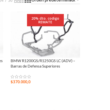
24
36
20% dto. codigo
REMATE
es
BMW R1200GS/R1250GS LC (ADV) –
Barras de Defensa Superiores
$
370.000,0
SELECCIONAR OPCIONES