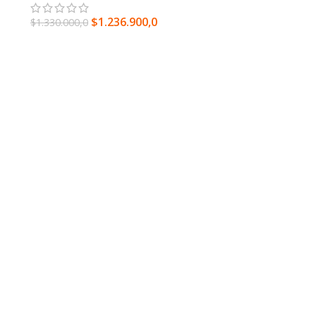
$
1.236.900,0
$
1.330.000,0
LEER MÁS