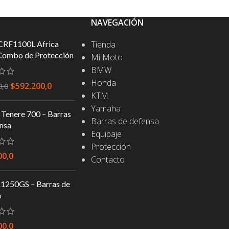
IONES
NAVEGACIÓN
CRF1100L Africa
Tienda
Combo de Protección
Mi Moto
BMW
Honda
$
592.200,0
0,0
KTM
Yamaha
Tenere 700 – Barras
Barras de defensa
nsa
Equipaje
Protección
00,0
Contacto
250GS – Barras de
a
00,0