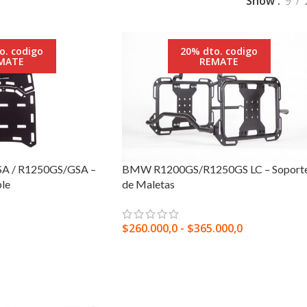
Show
9
o. codigo
20% dto. codigo
MATE
REMATE
 / R1250GS/GSA –
BMW R1200GS/R1250GS LC – Soport
le
de Maletas
$
260.000,0
-
$
365.000,0
ITO
SELECCIONAR OPCIONES