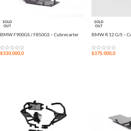
SOLD
SOLD
OUT
OUT
BMW F900GS / F850GS – Cubrecarter
BMW R 12 G/S – Cu
$
330.000,0
$
375.000,0
SELECCIONAR OPCIONES
SELECCIONAR OPC