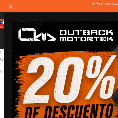
20% de descu
Los
cubrecarter
suelen ofrecer protección para las partes má
tapas de embrague y/o estátor, filtro de aceite, radiador de ac
Inicio
/
Protección
/
Cubrecarter
20% dto. codigo
REMATE