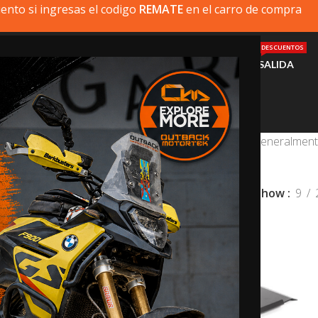
ento si ingresas el codigo
REMATE
en el carro de compra
DESCUENTOS
MI MOTO
PRODUCTOS
INSTALACIÓN
AYUDA
SALIDA
Cubrecarter
s vulnerables de un motor. Nuestros cubre carter generalmente
eite y bomba de agua.
Show
9