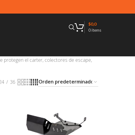
$
0,0
0
items
 protegen el carter, colectores de escape,
24
36