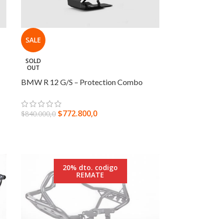
SALE
SOLD
OUT
BMW R 12 G/S – Protection Combo
$
772.800,0
$
840.000,0
LEER MÁS
20% dto. codigo
REMATE