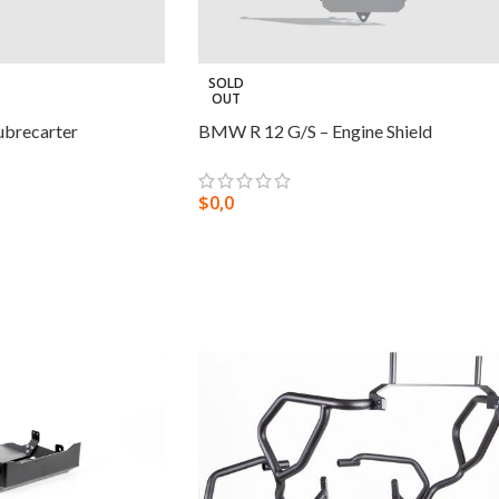
SOLD
OUT
brecarter
BMW R 12 G/S – Engine Shield
$
0,0
IONES
SELECCIONAR OPCIONES