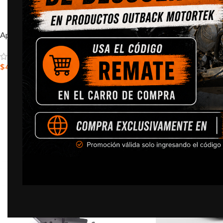
Aprilia Tuareg 660 – Cubrecarter
SALE
SOLD
$
400.000,0
OUT
SELECCIONAR OPCIONES
Aprilia Tuareg 660
$
690.90
$
735.000,0
LEER MÁS