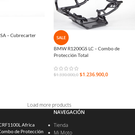
A – Cubrecarter
SALE
BMW R1200GS LC – Combo de
Protección Total
IONES
$
1.236.900,0
$
1.330.000,0
AGREGAR AL CARRITO
Load more products
NAVEGACIÓN
CRF1100L Africa
Tienda
Combo de Protección
Mi Moto