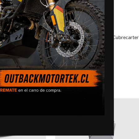
SOLD
OUT
BMW F700GS / F800GS – Cubrecarter
 – Protection Combo
$
335.000,0
SELECCIONAR OPCIONES
0,0