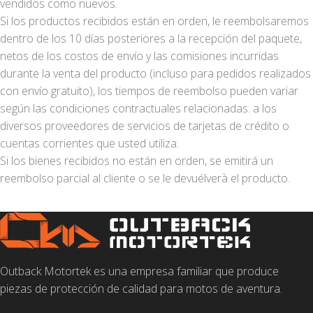
vendidos como nuevos.
Si los productos recibidos están en orden, le reembolsaremos
dentro de los 10 días posteriores a la recepción del paquete,
netos de los costos de envío y las comisiones incurridas
durante la venta del producto (incluso para pedidos realizados
con envío gratuito), los tiempos de reembolso pueden variar
según las condiciones contractuales relacionadas. a los
diversos proveedores de servicios de tarjetas de crédito o
cuentas corrientes que usted utiliza.
Si los bienes recibidos no están en orden, se emitirá un
reembolso parcial al cliente o se le devuélverà el producto.
Outback Motortek es una empresa familiar que produce
piezas de protección de calidad para motos de aventura.