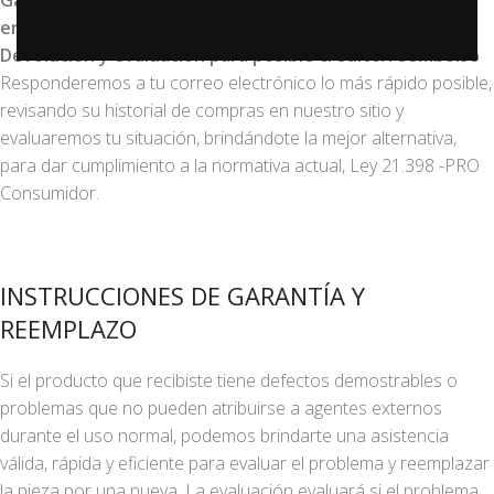
Garantía y sustitución de productos
erroneos/defectuosos
Devolución y evaluación para posible crédito/reembolso
Responderemos a tu correo electrónico lo más rápido posible,
revisando su historial de compras en nuestro sitio y
evaluaremos tu situación, brindándote la mejor alternativa,
para dar cumplimiento a la normativa actual, Ley 21.398 -PRO
Consumidor.
INSTRUCCIONES DE GARANTÍA Y
REEMPLAZO
Si el producto que recibiste tiene defectos demostrables o
problemas que no pueden atribuirse a agentes externos
durante el uso normal, podemos brindarte una asistencia
válida, rápida y eficiente para evaluar el problema y reemplazar
la pieza por una nueva. La evaluación evaluará si el problema