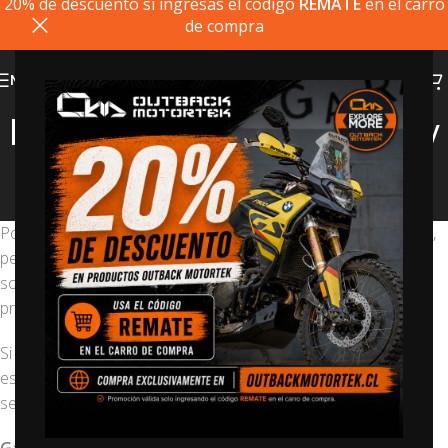
20% de descuento si ingresas el codigo
REMATE
en el carro
de compra
MENU
Información de garantía y
devolución
Home
>
Información de garantía y devolución
Ponemos pasión en todo lo que hacemos y trabajamos duro,
pero no somos infalibles. Por ende, siempre tenemos una
solución para los problemas que encuentre con nuestros
productos. Todo lo que tú tienes que hacer es contactarnos.
Si cree que nuestros productos no cumplen con sus
estándares, contáctenos para evaluar uno de tres posibles
servicios: