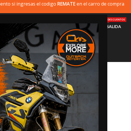
ento si ingresas el codigo
REMATE
en el carro de compra
DESCUENTOS
MI MOTO
PRODUCTOS
INSTALACIÓN
AYUDA
SALIDA
Lista de Deseos
Home
>
Lista de Deseos