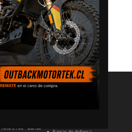
NAVEGACIÓN
CRF1100L Africa
Tienda
Combo de Protección
Mi Moto
BMW
Honda
$
592.200,0
0,0
KTM
Yamaha
Tenere 700 – Barras
Barras de defensa