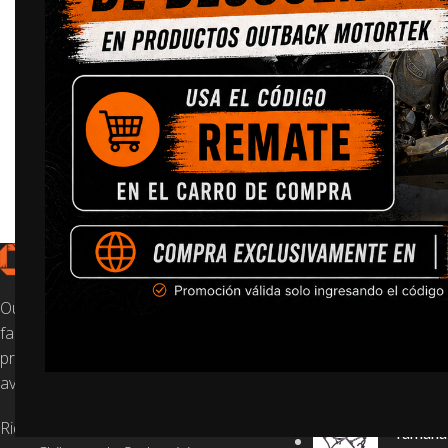
TOP VENTAS
Honda 
Outback Motortek es una empresa
Twin – 
familiar que produce piezas de
protección de calidad para motos de
$
630.00
aventura.
Ride True ADV es el dealer exclusivo
Yamaha 