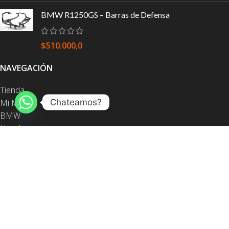
BMW R1250GS – Barras de Defensa
$
510.000,0
NAVEGACIÓN
Tienda
Chateamos?
Mi Moto
BMW
Honda
KTM
Yamaha
Barras de defensa
Equipaje
Protección
Contacto
ENLACES ÚTILES