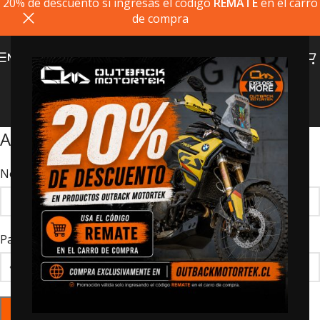
20% de descuento si ingresas el codigo
REMATE
en el carro
de compra
MENU
Mi Cuenta
Home
>
Mi Cuenta
Acceder
Nombre de usuario o correo electrónico
*
Password
*
LOG IN