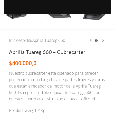
Inicio
/
Aprilia
/
Aprilia Tuareg 660
Aprilia Tuareg 660 – Cubrecarter
$
400.000,0
Nuestro cubrecarter está diseñado para ofrecer
protección a una larga lista de partes frágiles y caras
que están alrededor del motor de la Aprilia Tuareg
660. Es imprescindible equipar tu Tuaregg 660 con
nuestro cubrecarter si tu plan es hacer offroad.
Product weight: 4Kg