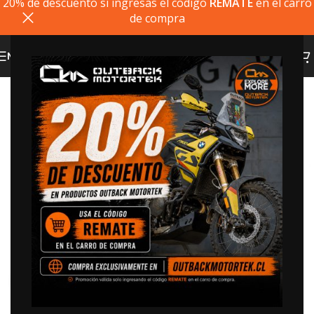
20% de descuento si ingresas el codigo
REMATE
en el carro
de compra
MENU
20% dto. codigo
REMATE
Click to enlarge