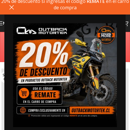
20% de descuento si ingresas el codigo
REMATE
en el carro
de compra
MENU
Estimado cliente, si el producto que busca no está
disponible, puede comprarlo directamente en
outbackmotortek.com
SOLD
OUT