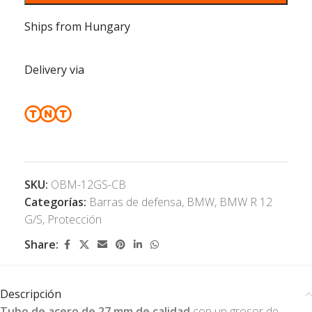
Ships from Hungary
Delivery via
SKU:
OBM-12GS-CB
Categorías:
Barras de defensa
,
BMW
,
BMW R 12
G/S
,
Protección
Share:
Descripción
Tubo de acero de 27 mm de calidad
con un grosor de