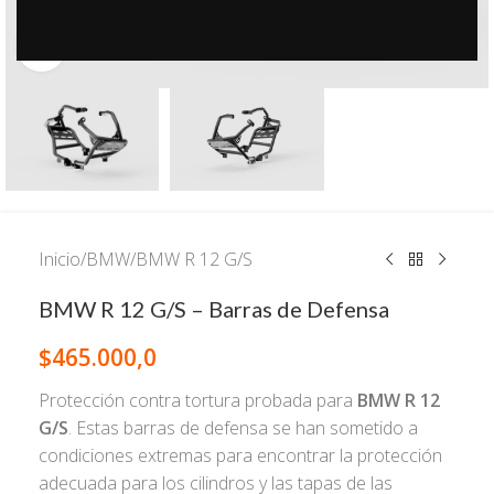
Click to enlarge
Inicio
/
BMW
/
BMW R 12 G/S
BMW R 12 G/S – Barras de Defensa
$
465.000,0
Protección contra tortura probada para
BMW R 12
G/S
. Estas barras de defensa se han sometido a
condiciones extremas para encontrar la protección
adecuada para los cilindros y las tapas de las