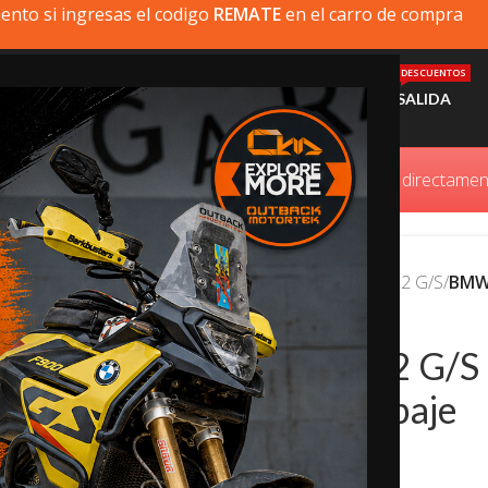
ento si ingresas el codigo
REMATE
en el carro de compra
DESCUENTOS
MI MOTO
PRODUCTOS
INSTALACIÓN
AYUDA
SALIDA
oducto que busca no está disponible, puede comprarlo directam
Inicio
/
BMW
/
BMW R 12 G/S
/
BMW 
BMW R 12 G/S
Portaequipaje
$
250.000,0