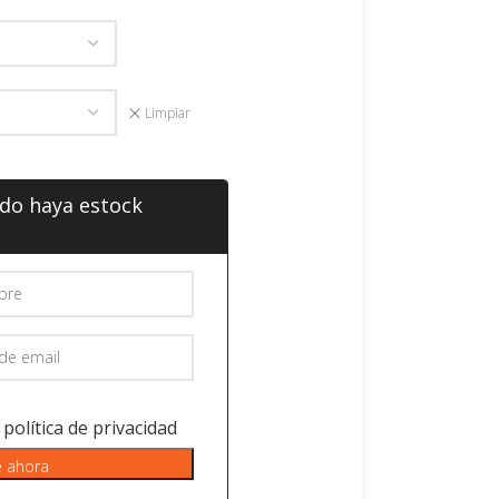
Limpiar
ndo haya estock
y
política de privacidad
e ahora