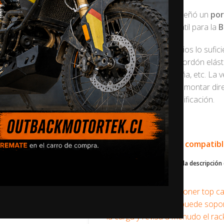
Outback Motortek diseñó un
por
para pasajero)
versátil para la
B
Hemos añadido orificios lo sufic
correa de amarre o cordón elást
una tienda de campaña, etc. La v
láser que te permiten montar di
agua sin ninguna modificación.
Peso
: 3.2 Kg
🛠️ Este producto es compatib
Desplázate hacia abajo en la descripción 
contáctenos
.
No recomendamos poner top case
El peso máximo que puede soport
la carga y revisa a menudo el rack