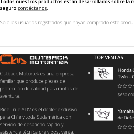
Todos nuestros productos están desarrollados sobre la mot
seguro
contáctanos
.
Solo los usuarios registrados que hayan comprado este produ
TOP VENTAS
Honda 
Outback Motortek es una empresa
Twin – 
familiar que produce piezas de
protección de calidad para motos de
$
630.00
aventura.
Ride True ADV es el dealer exclusivo
Yamaha 
para Chile y toda Sudamérica con
de Defe
servicio de despacho rápido y
asistencia técnica pre y post venta.