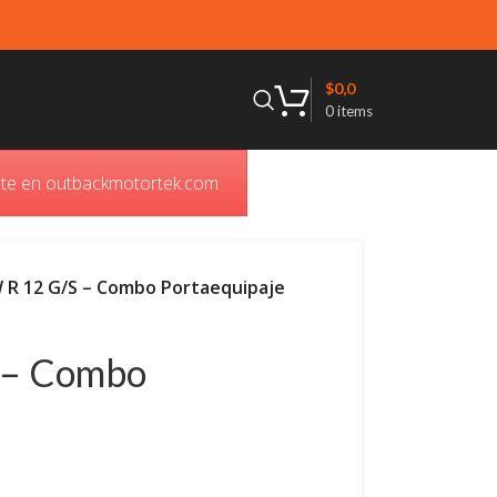
$
0,0
0
items
ente en outbackmotortek.com
R 12 G/S – Combo Portaequipaje
 – Combo