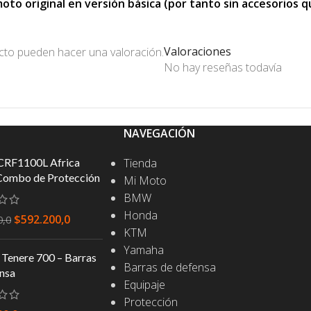
o original en versión básica (por tanto sin accesorios que
Valoraciones
cto pueden hacer una valoración.
No hay reseñas todavía
NAVEGACIÓN
CRF1100L Africa
Tienda
Combo de Protección
Mi Moto
BMW
Honda
$
592.200,0
0,0
KTM
Yamaha
Tenere 700 – Barras
Barras de defensa
nsa
Equipaje
Protección