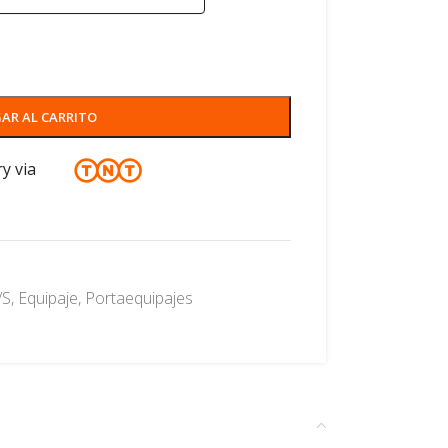
AR AL CARRITO
ry via
/S
,
Equipaje
,
Portaequipajes