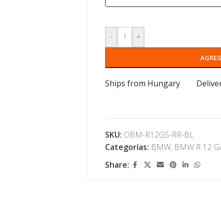
-
+
AGREG
Ships from Hungary
Delive
SKU:
OBM-R12GS-RR-BL
Categorías:
BMW
,
BMW R 12 G
Share: