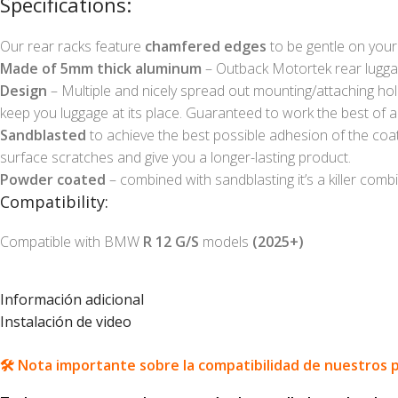
Specifications:
Our rear racks feature
chamfered edges
to be gentle on your
Made of 5mm thick aluminum
– Outback Motortek rear luggag
Design
– Multiple and nicely spread out mounting/attaching hol
keep you luggage at its place. Guaranteed to work the best of al
Sandblasted
to achieve the best possible adhesion of the coat
surface scratches and give you a longer-lasting product.
Powder coated
– combined with sandblasting it’s a killer combi
Compatibility:
Compatible with BMW
R 12 G/S
models
(2025+)
Información adicional
Instalación de video
🛠️ Nota importante sobre la compatibilidad de nuestros 