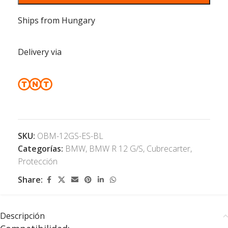
Ships from Hungary
Delivery via
SKU:
OBM-12GS-ES-BL
Categorías:
BMW
,
BMW R 12 G/S
,
Cubrecarter
,
Protección
Share:
Descripción