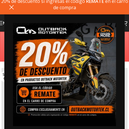
20% de descuento si ingresas el codigo
REMATE
en el carro
de compra
MENU
Estimado cliente, si el producto que busca no está
disponible, puede comprarlo directamente en
outbackmotortek.com
SOLD
OUT