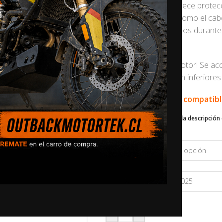
Outback Motortek ofrece protecc
y sus componentes, como el cabez
pueden estar expuestos durante 
protector de motor.
¡No se monta en el motor! Se aco
estribos de protección inferiore
🛠️ Este producto es compatib
Desplázate hacia abajo en la descripción 
contáctenos
.
COLOR
AÑO
-
+