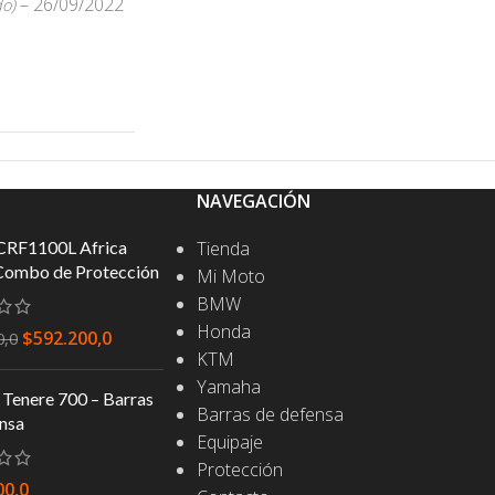
–
26/09/2022
do)
NAVEGACIÓN
CRF1100L Africa
Tienda
Combo de Protección
Mi Moto
BMW
Honda
$
592.200,0
0,0
KTM
Yamaha
Tenere 700 – Barras
Barras de defensa
nsa
Equipaje
Protección
00,0