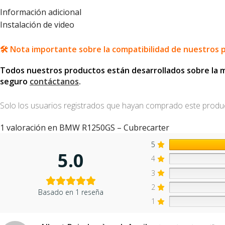
Información adicional
Instalación de video
🛠️ Nota importante sobre la compatibilidad de nuestros 
Todos nuestros productos están desarrollados sobre la mot
seguro
contáctanos
.
Solo los usuarios registrados que hayan comprado este produ
1 valoración en
BMW R1250GS – Cubrecarter
5
5.0
4
3
2
Basado en 1 reseña
1