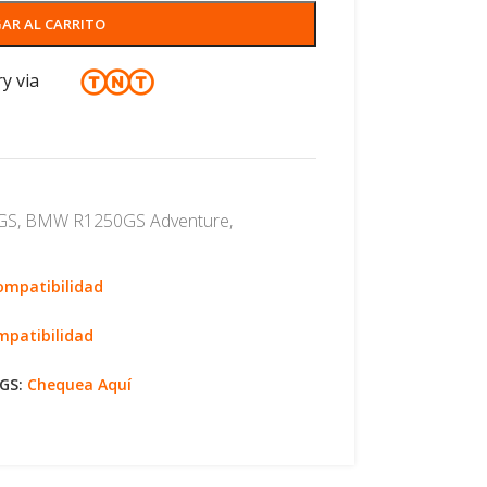
AR AL CARRITO
ry via
GS
,
BMW R1250GS Adventure
,
Compatibilidad
mpatibilidad
0GS:
Chequea Aquí