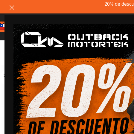
20% de descu
Estimado cliente, si el pr
SOLD
OUT
20% dto. codigo
REMATE