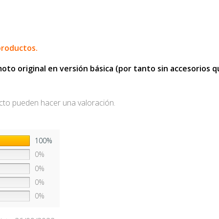
productos.
o original en versión básica (por tanto sin accesorios que
cto pueden hacer una valoración.
100%
0%
0%
0%
0%