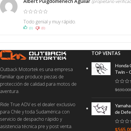
Albert Puigdomènech Aguilar
(propietario verifica
Todo genial y muy rápido.
(0)
(0)
TOP VENTAS
Honda 
Outback Motortek es una empresa
Twin – 
familiar que produce piezas de
protección de calidad para motos de
$
630.00
aventura.
Ride True ADV es el dealer exclusivo
Yamaha 
para Chile y toda Sudamérica con
de Defe
servicio de despacho rápido y
asistencia técnica pre y post venta.
$
565.0