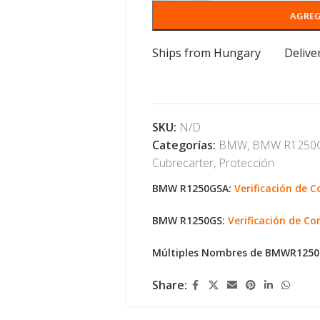
AGREG
Ships from Hungary
Delive
SKU:
N/D
Categorías:
BMW
,
BMW R1250
Cubrecarter
,
Protección
BMW R1250GSA:
Verificación de 
BMW R1250GS:
Verificación de Co
Múltiples Nombres de BMWR125
Share: