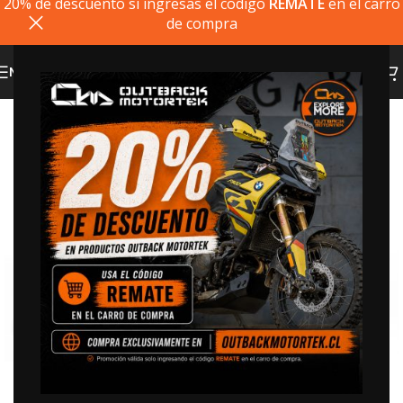
20% de descuento si ingresas el codigo
REMATE
en el carro
de compra
MENU
20% dto. codigo
REMATE
Click to enlarge