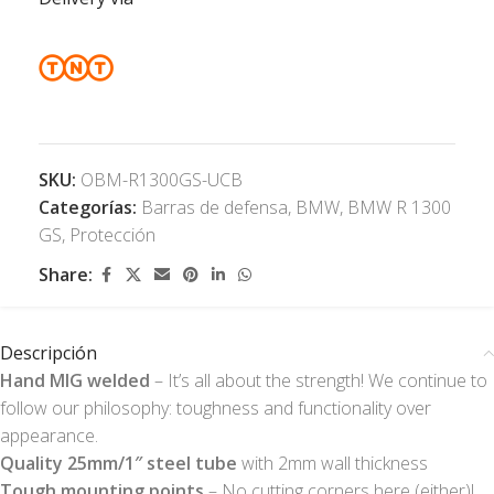
SKU:
OBM-R1300GS-UCB
Categorías:
Barras de defensa
,
BMW
,
BMW R 1300
GS
,
Protección
Share:
Descripción
Hand MIG welded
– It’s all about the strength! We continue to
follow our philosophy: toughness and functionality over
appearance.
Quality 25mm/1″ steel tube
with 2mm wall thickness
Tough mounting points
– No cutting corners here (either)!