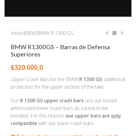
Inicio
/
BMW
/
BMW R 1300 GS
BMW R1300GS – Barras de Defensa
Superiores
$
320.000,0
Upper Crash Bars
for the BMW
R 1300 GS
: additional
protection for the upper section of the bike.
Our
R 1300 GS upper crash bars
use our tested
and trusted lower crash bars as a base to be
installed. For this reason,
our upper bars are
only
compatible
with our lower crash bars.