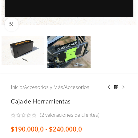
Click to enlarge
Inicio
/
Accesorios y Más
/
Accesorios
Caja de Herramientas
(
2
valoraciones de clientes)
$
190.000,0
-
$
240.000,0