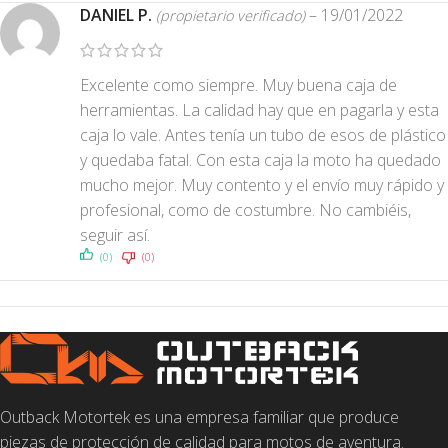
DANIEL P.
–
19/01/2022
(propietario verificado)
Excelente como siempre. Muy buena caja de
herramientas. La calidad hay que en pagarla y esta
caja lo vale. Antes tenía un tubo de esos de plástico
y quedaba fatal. Con esta caja la moto ha quedado
mucho mejor. Muy contento y el envío muy rápido y
profesional, como de costumbre. No cambiéis,
seguir así.
(0)
(0)
Outback Motortek es una empresa familiar que produce
piezas de protección de calidad para motos de aventura.