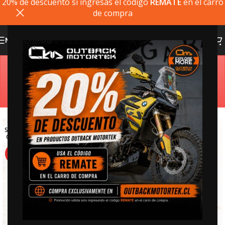
20% de descuento si ingresas el codigo
REMATE
en el carro
de compra
MENU
Estimado cliente, si el producto que busca no está
disponible, puede comprarlo directamente en
outbackmotortek.com
SOLD
OUT
HOT