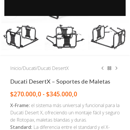
Click to enlarge
Inicio
/
Ducati
/
Ducati DesertX
Ducati DesertX – Soportes de Maletas
$
270.000,0
-
$
345.000,0
X-Frame:
el sistema más universal y funcional para la
Ducati Desert X, ofreciendo un montaje fácil y seguro
de Rotopax, maletas blandas y duras.
Standard:
La diferencia entre el standard y el X-