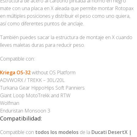
Estructura de acero al carbono pintada al horno en negro
mate con una placa en X aleada que permite montar Rotopax
en múltiples posiciones y distribuir el peso como uno quiera,
así como diferentes puntos de anclaje.
También puedes sacar la estructura de montaje en X cuando
lleves maletas duras para reducir peso.
Compatible con:
Kriega OS-32
without OS Platform
ADVWORX / TREKK – 30L/20L
Turkana Gear HippoHips Soft Panniers
Giant Loop MotoTrekk and RTW
Wolfman
Enduristan Monsoon 3
Compatibilidad:
Compatible con
todos los modelos
de la
Ducati DesertX |