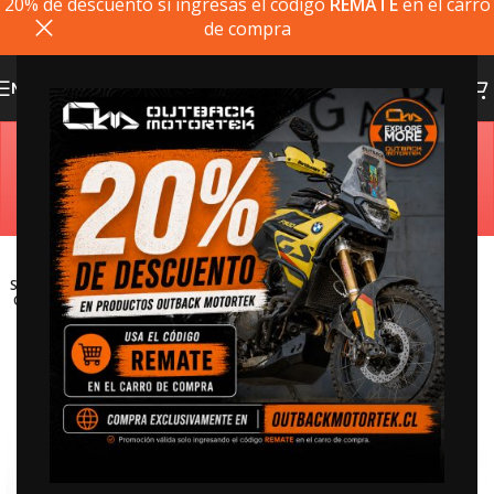
20% de descuento si ingresas el codigo
REMATE
en el carro
de compra
MENU
Estimado cliente, si el producto que busca no está
disponible, puede comprarlo directamente en
outbackmotortek.com
SOLD
OUT