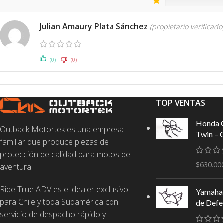
1
Julian Amaury Plata Sánchez
(propietario verificado
(0)
(0)
TOP VENTAS
Honda 
Outback Motortek es una empresa
Twin – 
familiar que produce piezas de
protección de calidad para motos de
$
630.00
aventura.
Ride True ADV es el dealer exclusivo
Yamaha 
para Chile y toda Sudamérica con
de Defe
servicio de despacho rápido y