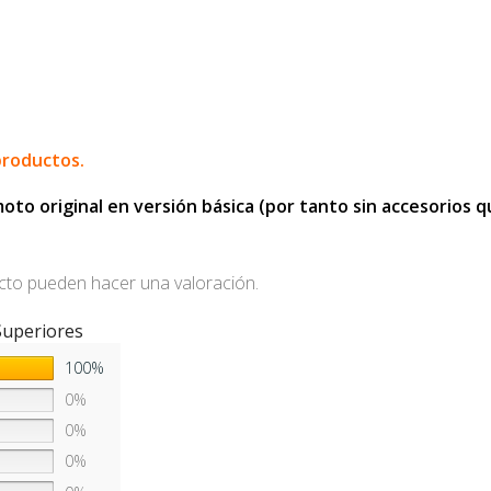
productos.
o original en versión básica (por tanto sin accesorios que
cto pueden hacer una valoración.
Superiores
100%
0%
0%
0%