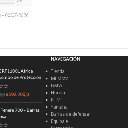
0%
–
06/07/2026
)
NAVEGACIÓN
CRF1100L Africa
Tienda
Combo de Protección
Mi Moto
BMW
Honda
$
592.200,0
0,0
KTM
Yamaha
Tenere 700 – Barras
Barras de defensa
nsa
Equipaje