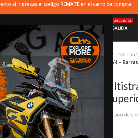
ento si ingresas el codigo
REMATE
en el carro de compra
DESCUENTOS
MI MOTO
PRODUCTOS
INSTALACIÓN
AYUDA
SALIDA
Inicio
/
Ducati
/
Ducati Multistrada 
Ducati Multistrada V4 – Barra
20% dto. codigo
REMATE
Ducati Multistr
Defensa Superi
(
1
valoración de clie
$
385.000,0