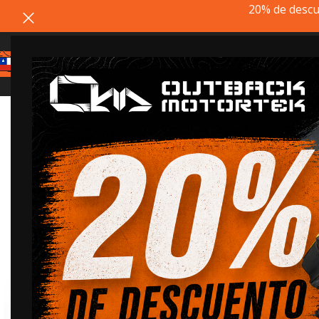
20% de descu
20% dto. codigo
REMATE