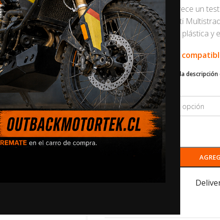
Outback Motortek ofrece un test 
arrastre para la Ducati Multistra
limitar los daños en la plástica y 
🛠️ Este producto es compatib
Desplázate hacia abajo en la descripción 
contáctenos
.
COLOR
-
+
AGREG
Ships from Hungary
Delive