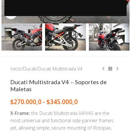
Click to enlarge
Inicio
/
Ducati
/
Ducati Multistrada V4
Ducati Multistrada V4 – Soportes de
Maletas
$
270.000,0
-
$
345.000,0
X-Frame:
the Ducati Multistrada V4/V4S are the
most universal and functional side pannier frames
yet, allowing simple, secure mounting of Rotopax,