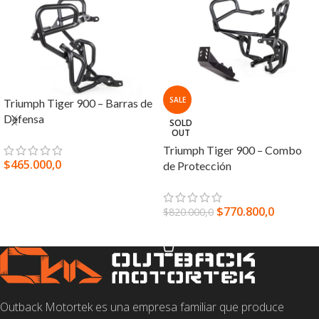
SALE
Triumph Tiger 900 – Barras de
Defensa
SOLD
OUT
Triumph Tiger 900 – Combo
$
465.000,0
de Protección
SELECCIONAR OPCIONES
$
770.800,0
$
820.000,0
LEER MÁS
Outback Motortek es una empresa familiar que produce