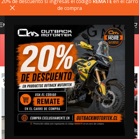
20% de descuento si ingresas el codigo
REMATE
en el carro
de compra
MENU
Estimado cliente, si el producto que busca no está
disponible, puede comprarlo directamente en
outbackmotortek.com
SOLD
OUT