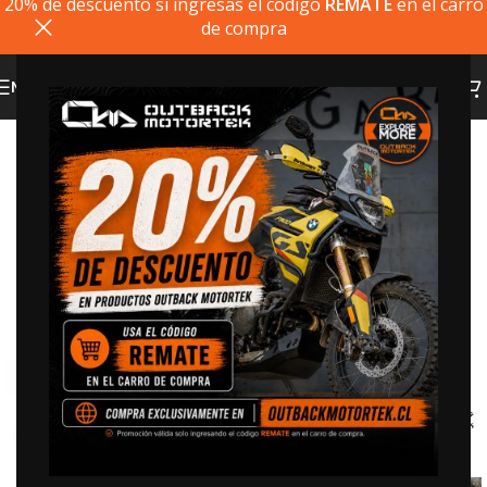
20% de descuento si ingresas el codigo
REMATE
en el carro
de compra
MENU
20% dto. codigo
REMATE
Click to enlarge