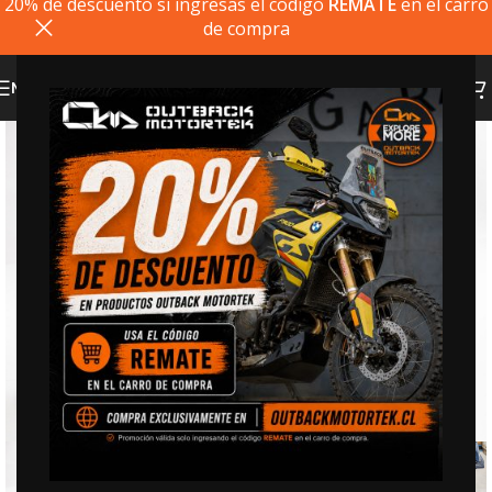
20% de descuento si ingresas el codigo
REMATE
en el carro
de compra
MENU
20% dto. codigo
REMATE
Click to enlarge