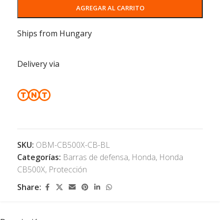
AGREGAR AL CARRITO
Ships from Hungary
Delivery via
SKU:
OBM-CB500X-CB-BL
Categorías:
Barras de defensa
,
Honda
,
Honda
CB500X
,
Protección
Share: