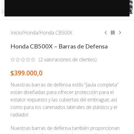
Inicio
/
Honda
/
Honda CB500X
Honda CB500X – Barras de Defensa
(
2
valoraciones de clientes)
$
399.000,0
Nuestras barras de defensa estilo “jaula completa”
están diseñadas para ofrecer protección para el
estator expuesto y las cubiertas del embrague, así
como para los carenados laterales de plástico y el
radiador.
Nuestras barras de defensa también proporcionan