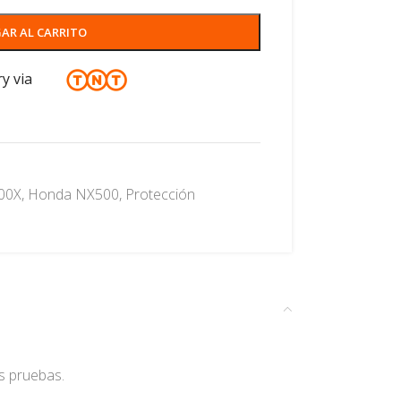
AR AL CARRITO
ry via
00X
,
Honda NX500
,
Protección
s pruebas.