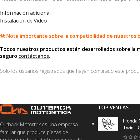
Información adicional
Instalación de Video
🛠️ Nota importante sobre la compatibilidad de nuestros 
Todos nuestros productos están desarrollados sobre la mot
seguro
contáctanos
.
Solo los usuarios registrados que hayan comprado este produ
TOP VENTAS
Honda 
Outback Motortek es una empresa
Twin – 
familiar que produce piezas de