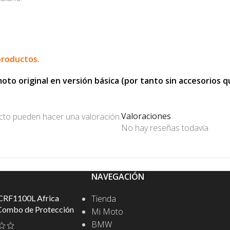
productos.
o original en versión básica (por tanto sin accesorios que
Valoraciones
cto pueden hacer una valoración.
No hay reseñas todavía
NAVEGACIÓN
CRF1100L Africa
Tienda
Combo de Protección
Mi Moto
BMW