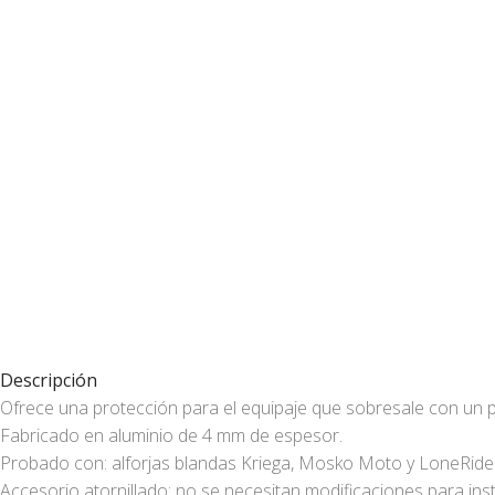
Descripción
Ofrece una protección para el equipaje que sobresale con un p
Fabricado en aluminio de 4 mm de espesor.
Probado con: alforjas blandas Kriega, Mosko Moto y LoneRider
Accesorio atornillado: no se necesitan modificaciones para inst