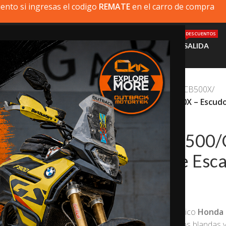
ento si ingresas el codigo
REMATE
en el carro de compra
DESCUENTOS
MI MOTO
PRODUCTOS
INSTALACIÓN
AYUDA
SALIDA
Inicio
/
Honda
/
Honda CB500X
/
Honda NX500/CB500X – Escudo
20% dto. codigo
REMATE
Honda NX500/
Térmico de Esc
$
65.000,0
Nuestro escudo térmico
Honda 
protección para bolsas blandas 