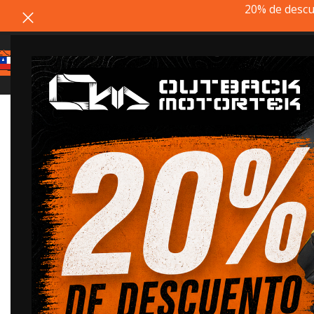
20% de descu
20% dto. codigo
REMATE