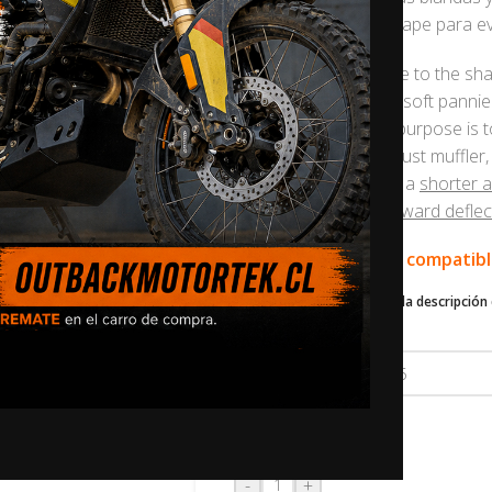
del silenciador de escape para ev
Important note:
Due to the sha
exhaust muffler, your soft panni
heat shield’s primary purpose is 
contact with the exhaust muffler,
may be to upgrade to a
shorter a
installation of a
downward deflec
🛠️ Este producto es compatib
Desplázate hacia abajo en la descripción 
contáctenos
.
AÑO
En stock
-
+