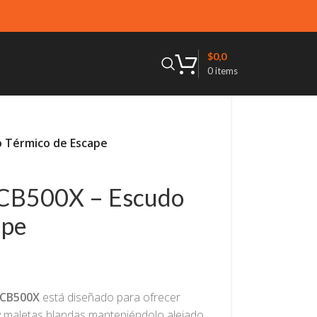
$
0,0
0
items
 Térmico de Escape
20% dto. c
REMAT
CB500X – Escudo
ape
CB500X
está diseñado para ofrecer
y maletas blandas manteniéndolo alejado