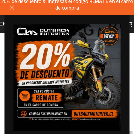
20% de descuento si ingresas el codigo
REMATE
en el carro
de compra
MENU
20% dto. codigo
REMATE
Click to enlarge