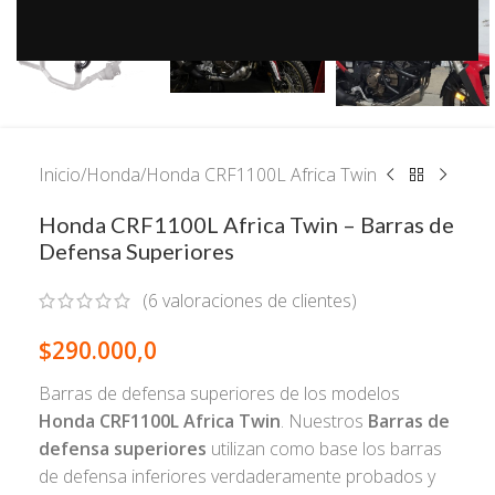
Inicio
/
Honda
/
Honda CRF1100L Africa Twin
Honda CRF1100L Africa Twin – Barras de
Defensa Superiores
(
6
valoraciones de clientes)
$
290.000,0
Barras de defensa superiores de los modelos
Honda CRF1100L Africa Twin
. Nuestros
Barras de
defensa superiores
utilizan como base los barras
de defensa inferiores verdaderamente probados y