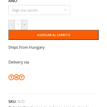
AÑO
-
+
AGREGAR AL CARRITO
Ships from Hungary
Delivery via
SKU:
N/D