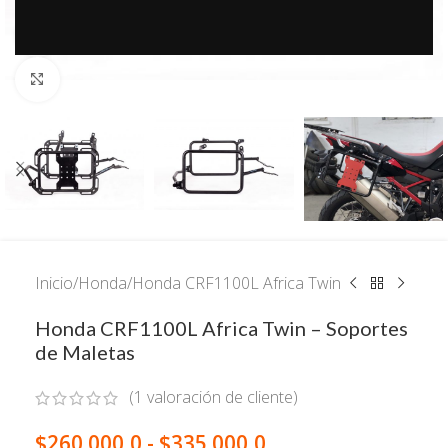
Watch video
Click to enlarge
Inicio
/
Honda
/
Honda CRF1100L Africa Twin
Honda CRF1100L Africa Twin – Soportes
de Maletas
(
1
valoración de cliente)
$
260.000,0
-
$
335.000,0