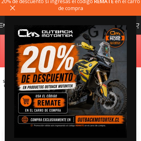
20% de descuento si ingresas el codigo
REMATE
en el carro
de compra
MENU
Estimado cliente, si el producto que busca no está
disponible, puede comprarlo directamente en
outbackmotortek.com
SOLD
OUT