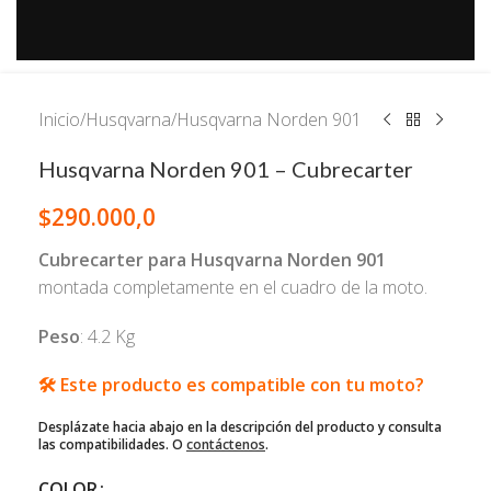
Inicio
/
Husqvarna
/
Husqvarna Norden 901
Husqvarna Norden 901 – Cubrecarter
$
290.000,0
Cubrecarter para Husqvarna Norden 901
montada completamente en el cuadro de la moto.
Peso
: 4.2 Kg
🛠️ Este producto es compatible con tu moto?
Desplázate hacia abajo en la descripción del producto y consulta
las compatibilidades. O
contáctenos
.
COLOR