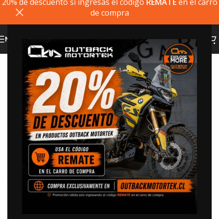
20% de descuento si ingresas el codigo
REMATE
en el carro
de compra
MENU
20% dto. codigo
REMATE
Click to enlarge