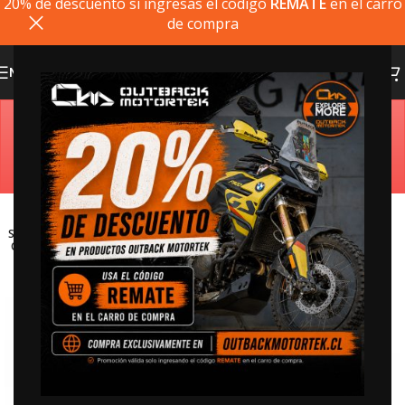
20% de descuento si ingresas el codigo
REMATE
en el carro
de compra
MENU
Estimado cliente, si el producto que busca no está
disponible, puede comprarlo directamente en
outbackmotortek.com
SOLD
OUT