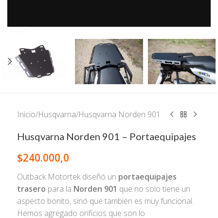
Click to enlarge
Inicio
/
Husqvarna
/
Husqvarna Norden 901
Husqvarna Norden 901 – Portaequipajes
$
240.000,0
Outback Motortek diseñó un
portaequipajes
trasero
para la
Norden 901
que no solo tiene un
aspecto bonito, sinó que también es muy funcional.
Hemos agregado orificios que son lo