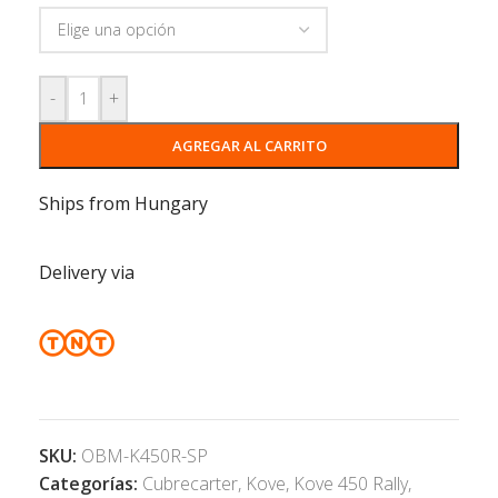
-
+
AGREGAR AL CARRITO
Ships from Hungary
Delivery via
SKU:
OBM-K450R-SP
Categorías:
Cubrecarter
,
Kove
,
Kove 450 Rally
,