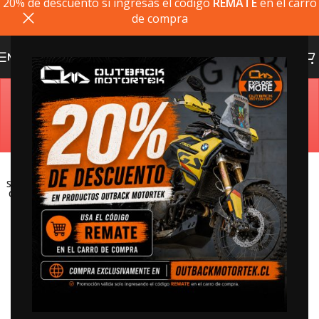
20% de descuento si ingresas el codigo
REMATE
en el carro
de compra
MENU
Estimado cliente, si el producto que busca no está
disponible, puede comprarlo directamente en
outbackmotortek.com
SOLD
OUT