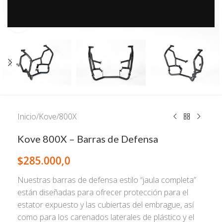
Click to enlarge
Inicio
/
Kove
/
800X
Kove 800X – Barras de Defensa
$
285.000,0
Nuestras barras de defensa estilo “jaula completa”
están diseñadas para ofrecer protección para el
estator expuesto y las cubiertas del embrague, así
como para los carenados laterales de plástico y el