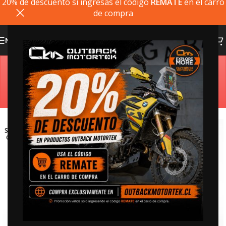
20% de descuento si ingresas el codigo
REMATE
en el carro
de compra
MENU
Estimado cliente, si el producto que busca no está
disponible, puede comprarlo directamente en
outbackmotortek.com
SOLD
OUT