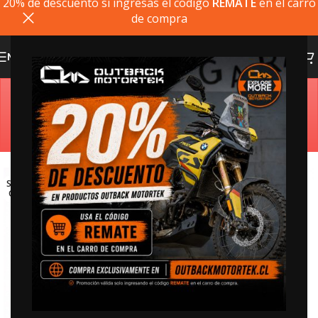
20% de descuento si ingresas el codigo
REMATE
en el carro
de compra
MENU
Estimado cliente, si el producto que busca no está
disponible, puede comprarlo directamente en
outbackmotortek.com
SOLD
OUT