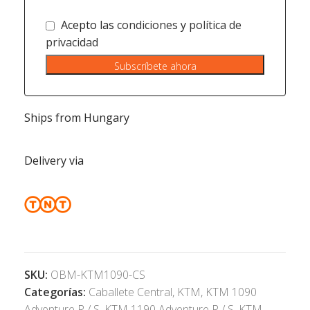
Acepto las
condiciones
y
política de
privacidad
Subscríbete ahora
Ships from Hungary
Delivery via
SKU:
OBM-KTM1090-CS
Categorías:
Caballete Central
,
KTM
,
KTM 1090
Adventure R / S
,
KTM 1190 Adventure R / S
,
KTM