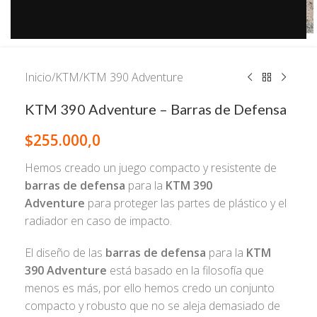
Inicio
/
KTM
/
KTM 390 Adventure
KTM 390 Adventure – Barras de Defensa
$
255.000,0
Hemos creado un juego compacto y resistente de
barras de defensa
para la
KTM 390
Adventure
para proteger las partes de plástico y el
radiador en caso de impacto.
El diseño de las
barras de defensa
para la
KTM
390 Adventure
está basado en la filosofía que
menos es más, por ello hemos credo un conjunto
compacto y robusto que no se aleja demasiado de