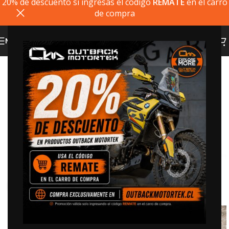
20% de descuento si ingresas el codigo
REMATE
en el carro
de compra
MENU
20% dto. codigo
REMATE
Click to enlarge