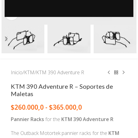
Click to enlarge
Inicio
/
KTM
/
KTM 390 Adventure R
KTM 390 Adventure R – Soportes de
Maletas
$
260.000,0
-
$
365.000,0
Pannier Racks
for the
KTM 390 Adventure R
The Outback Motortek pannier racks for the
KTM