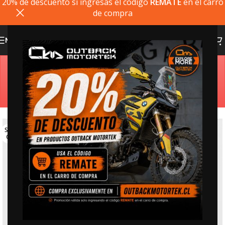
20% de descuento si ingresas el codigo
REMATE
en el carro
de compra
MENU
Estimado cliente, si el producto que busca no está
disponible, puede comprarlo directamente en
outbackmotortek.com
SOLD
OUT