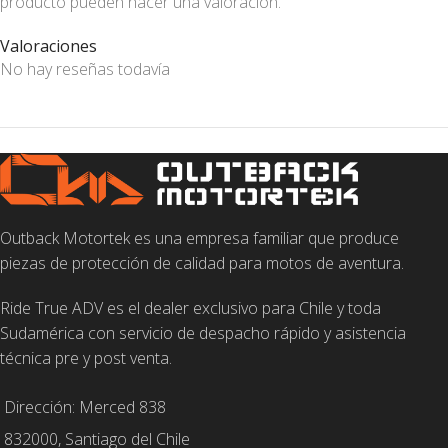
producto pueden hacer una valoración.
Valoraciones
No hay reseñas todavía
Outback Motortek es una empresa familiar que produce
piezas de protección de calidad para motos de aventura.
Ride True ADV es el dealer exclusivo para Chile y toda
Sudamérica con servicio de despacho rápido y asistencia
técnica pre y post venta.
Dirección: Merced 838
832000, Santiago del Chile