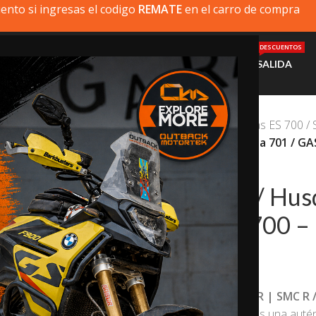
ento si ingresas el codigo
REMATE
en el carro de compra
DESCUENTOS
MI MOTO
PRODUCTOS
INSTALACIÓN
AYUDA
SALIDA
Inicio
/
GasGas
/
GasGas ES 700 /
KTM 690 / Husqvarna 701 / GA
20% dto. codigo
REMATE
KTM 690 / Husq
GASGAS 700 – 
$
340.000,0
La
KTM 690 Enduro R | SMC R 
ES 700 | SM 700
de es una autén