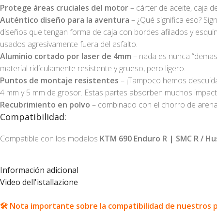
Protege áreas cruciales del motor
– cárter de aceite, caja d
Auténtico diseño para la aventura
– ¿Qué significa eso? Sig
diseños que tengan forma de caja con bordes afilados y esquin
usados agresivamente fuera del asfalto.
Aluminio cortado por laser de 4mm
– nada es nunca “demasi
material ridículamente resistente y grueso, pero ligero.
Puntos de montaje resistentes
– ¡Tampoco hemos descuidado
4 mm y 5 mm de grosor. Estas partes absorben muchos impactos
Recubrimiento en polvo
– combinado con el chorro de arena e
Compatibilidad:
Compatible con los modelos
KTM 690 Enduro R | SMC R / Hu
Información adicional
Video dell'istallazione
🛠️ Nota importante sobre la compatibilidad de nuestros 