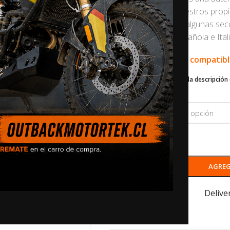
decidimos probar nuestros propi
este cubrecarter, en algunas se
Trans Euro Trail
Española e Ital
🛠️ Este producto es compatib
Desplázate hacia abajo en la descripción 
contáctenos
.
COLOR
-
+
AGREG
Ships from Hungary
Delive