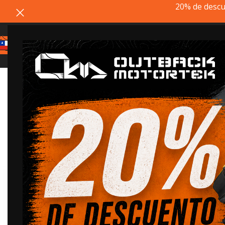
20% de descu
20% dto. codigo
REMATE