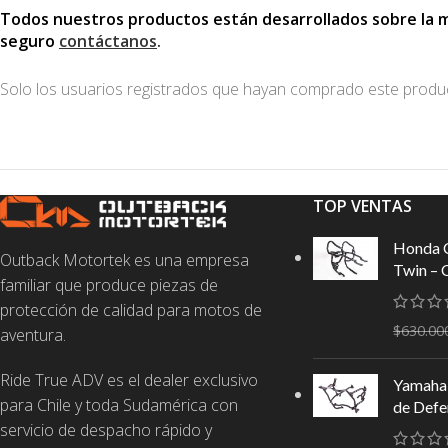
Todos nuestros productos están desarrollados sobre la mot
seguro
contáctanos
.
Solo los usuarios registrados que hayan comprado este produ
TOP VENTAS
Honda 
Outback Motortek es una empresa
Twin – 
familiar que produce piezas de
protección de calidad para motos de
$
630.00
aventura.
Ride True ADV es el dealer exclusivo
Yamaha 
para Chile y toda Sudamérica con
de Defe
servicio de despacho rápido y