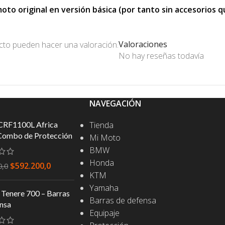
o original en versión básica (por tanto sin accesorios que
Valoraciones
cto pueden hacer una valoración.
No hay reseñas todavía
NAVEGACIÓN
CRF1100L Africa
Tienda
Combo de Protección
Mi Moto
BMW
Honda
$
592.200,0
0,0
KTM
Yamaha
Tenere 700 – Barras
Barras de defensa
nsa
Equipaje