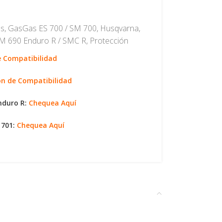
s
,
GasGas ES 700 / SM 700
,
Husqvarna
,
M 690 Enduro R / SMC R
,
Protección
de Compatibilidad
ión de Compatibilidad
nduro R:
Chequea Aquí
 701:
Chequea Aquí