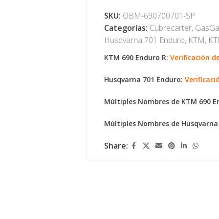
SKU:
OBM-690700701-SP
Categorías:
Cubrecarter
,
GasGa
Husqvarna 701 Enduro
,
KTM
,
KT
KTM 690 Enduro R:
Verificación 
Husqvarna 701 Enduro:
Verificac
Múltiples Nombres de KTM 690 E
Múltiples Nombres de Husqvarna
Share: