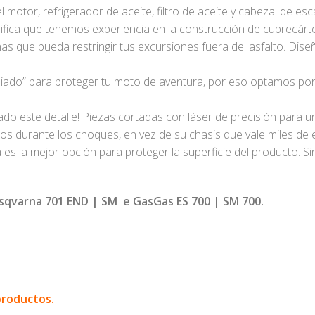
el motor, refrigerador de aceite, filtro de aceite y cabezal de esc
nifica que tenemos experiencia en la construcción de cubrecárt
as que pueda restringir tus excursiones fuera del asfalto. Di
ado” para proteger tu moto de aventura, por eso optamos por 
 este detalle! Piezas cortadas con láser de precisión para u
 durante los choques, en vez de su chasis que vale miles de 
s la mejor opción para proteger la superficie del producto. Sin
sqvarna 701 END | SM e GasGas ES 700 | SM 700.
productos.