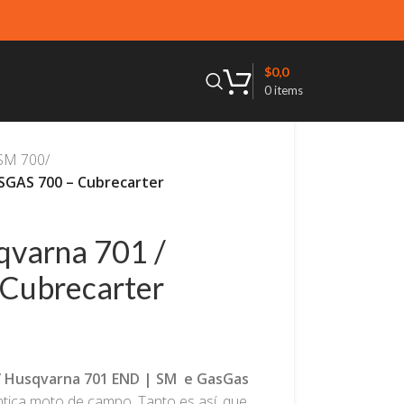
$
0,0
0
items
 SM 700
/
SGAS 700 – Cubrecarter
20% dto. c
REMAT
varna 701 /
Cubrecarter
/ Husqvarna 701 END | SM e GasGas
tica moto de campo. Tanto es así, que