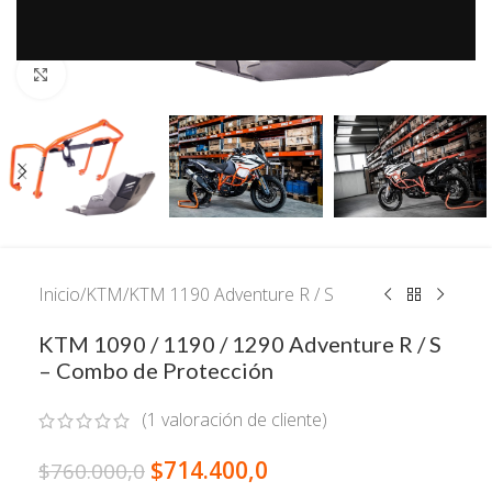
Click to enlarge
Inicio
/
KTM
/
KTM 1190 Adventure R / S
KTM 1090 / 1190 / 1290 Adventure R / S
– Combo de Protección
(
1
valoración de cliente)
$
714.400,0
$
760.000,0