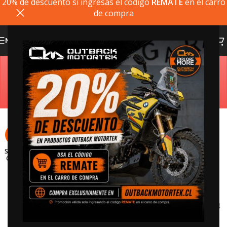
20% de descuento si ingresas el codigo
REMATE
en el carro
de compra
MENU
Estimado cliente, si el producto que busca no está
disponible, puede comprarlo directamente en
outbackmotortek.com
SALE
SOLD
OUT