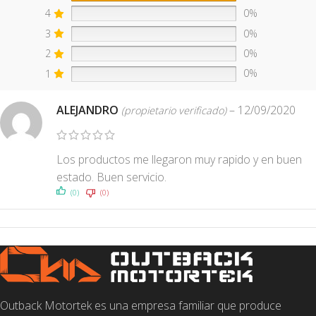
4
0%
3
0%
2
0%
1
0%
ALEJANDRO
–
12/09/2020
(propietario verificado)
Los productos me llegaron muy rapido y en buen
estado. Buen servicio.
(0)
(0)
Outback Motortek es una empresa familiar que produce