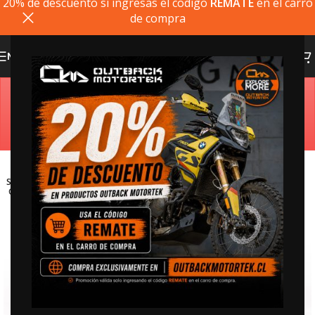
20% de descuento si ingresas el codigo
REMATE
en el carro
de compra
MENU
Estimado cliente, si el producto que busca no está
disponible, puede comprarlo directamente en
outbackmotortek.com
SOLD
OUT