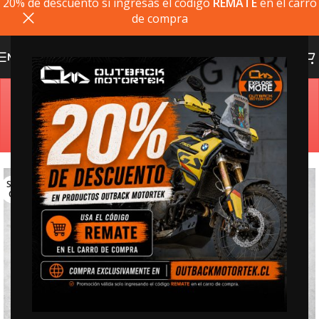
20% de descuento si ingresas el codigo
REMATE
en el carro
de compra
MENU
Estimado cliente, si el producto que busca no está
disponible, puede comprarlo directamente en
outbackmotortek.com
SOLD
OUT