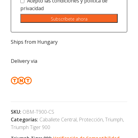
Acepto las
condiciones
y
política de
privacidad
Subscríbete ahora
Ships from Hungary
Delivery via
SKU:
OBM-T900-CS
Categorías:
Caballete Central
,
Protección
,
Triumph
,
Triumph Tiger 900