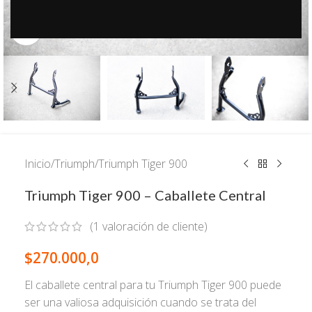
Click to enlarge
Inicio
/
Triumph
/
Triumph Tiger 900
Triumph Tiger 900 – Caballete Central
(
1
valoración de cliente)
$
270.000,0
El caballete central para tu Triumph Tiger 900 puede
ser una valiosa adquisición cuando se trata del