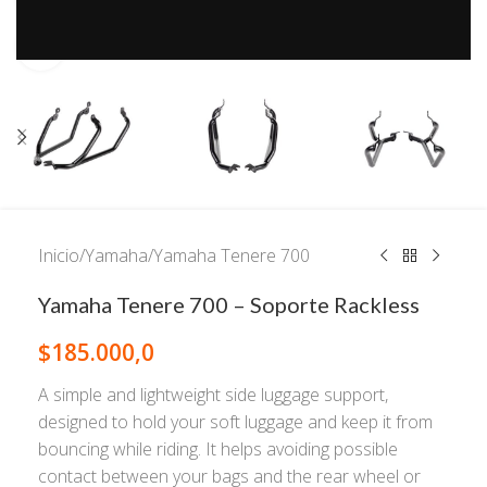
Click to enlarge
Inicio
/
Yamaha
/
Yamaha Tenere 700
Yamaha Tenere 700 – Soporte Rackless
$
185.000,0
A simple and lightweight side luggage support,
designed to hold your soft luggage and keep it from
bouncing while riding. It helps avoiding possible
contact between your bags and the rear wheel or