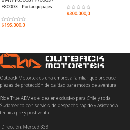
F800GS – Portaequipajes
$
300.000,0
SELECCIONAR OPCIONES
$
195.000,0
SELECCIONAR OPCIONES
Outback Motortek es una empresa familiar que produce
piezas de protección de calidad para motos de aventura.
Ride True ADV es el dealer exclusivo para Chile y toda
Sudamérica con servicio de despacho rápido y asistencia
técnica pre y post venta.
Dirección: Merced 838