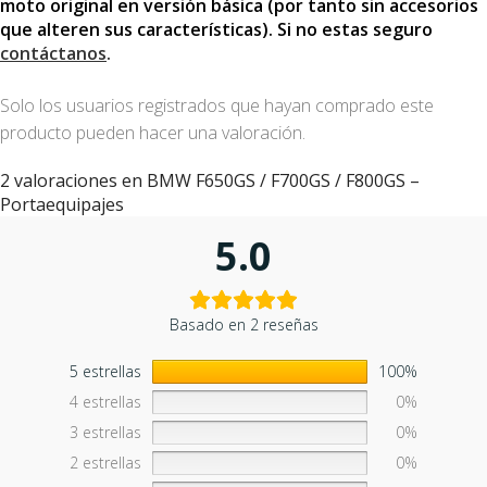
moto original en versión básica (por tanto sin accesorios
que alteren sus características). Si no estas seguro
contáctanos
.
Solo los usuarios registrados que hayan comprado este
producto pueden hacer una valoración.
2 valoraciones en
BMW F650GS / F700GS / F800GS –
Portaequipajes
5.0
Basado en 2 reseñas
5 estrellas
100%
4 estrellas
0%
3 estrellas
0%
2 estrellas
0%