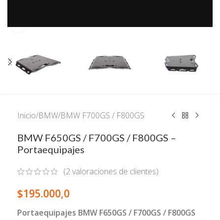
Click to enlarge
Inicio
/
BMW
/
BMW F700GS / F800GS
BMW F650GS / F700GS / F800GS –
Portaequipajes
(
2
valoraciones de clientes)
$
195.000,0
Portaequipajes BMW F650GS / F700GS / F800GS