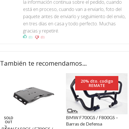
la información continua sobre el pedido, cuando
está en proceso, cuando van a enviarlo, foto del
paquete antes de enviarlo y seguimiento del envío,
en tres días en casa y todo perfecto. Muchas
gracias y repetiré.
(0)
(0)
También te recomendamos…
20% dto. codigo
REMATE
BMW F700GS / F800GS –
SOLD
OUT
Barras de Defensa
BMW F650GS / F700GS /