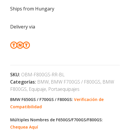
Ships from Hungary
Delivery via
SKU:
OBM-F800GS-RR-BL
Categorías:
BMW
,
BMW F700GS / F800GS
,
BMW
F800GS
,
Equipaje
,
Portaequipajes
BMW F650GS / F700GS / F800GS:
Verificación de
Compatibilidad
Múltiples Nombres de F650GS/F700GS/F800GS:
Chequea Aquí