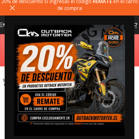
20% de descuento si ingresas el codigo
REMATE
en el carro
de compra
MENU
Estimado cliente, si el producto que busca no está
disponible, puede comprarlo directamente en
outbackmotortek.com
SOLD
OUT