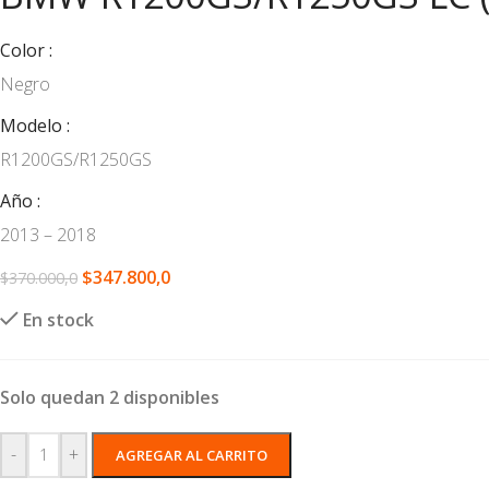
Color
Negro
Modelo
R1200GS/R1250GS
Año
2013 – 2018
$
347.800,0
$
370.000,0
En stock
Solo quedan 2 disponibles
-
+
AGREGAR AL CARRITO