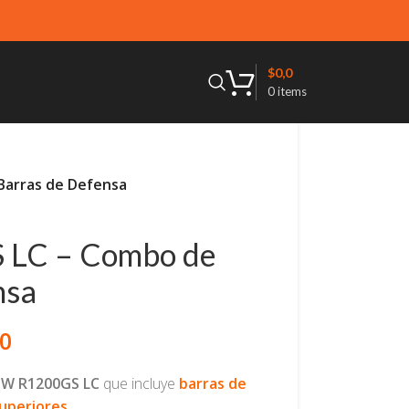
$
0,0
0
items
arras de Defensa
LC – Combo de
nsa
,0
W R1200GS LC
que incluye
barras de
superiores
.