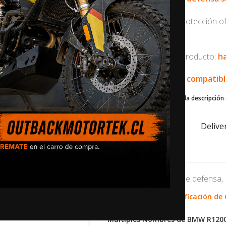
Nuestro combo de protección ofre
plástica superior
Video de prueba del producto:
ha
🛠️ Este producto es compatib
Desplázate hacia abajo en la descripción 
contáctenos
.
Ships from Hungary
Delive
Categorías:
Barras de defensa
,
BMW R1200GS LC:
Verificación de
Múltiples Nombres de BMW R120