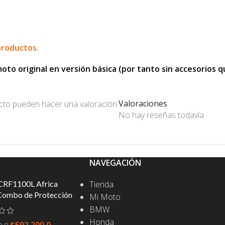
productos.
o original en versión básica (por tanto sin accesorios que
Valoraciones
cto pueden hacer una valoración.
No hay reseñas todavía
NAVEGACIÓN
CRF1100L Africa
Tienda
Combo de Protección
Mi Moto
BMW
Honda
$
592.200,0