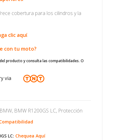
ce cobertura para los cilindros y la
ga clic aquí
.
le con tu moto?
del producto y consulta las compatibilidades. O
ry via
BMW
,
BMW R1200GS LC
,
Protección
 Compatibilidad
0GS LC:
Chequea Aquí