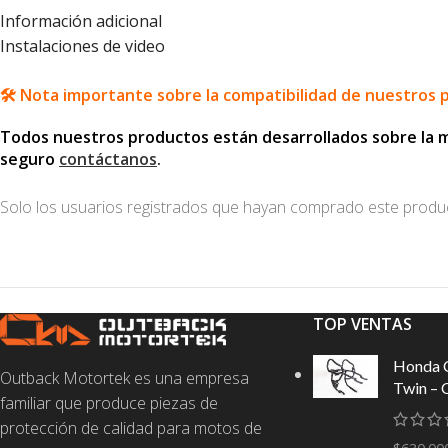
Información adicional
Instalaciones de video
🛠️ Nota importante sobre la compatibilidad de nuestros 
Todos nuestros productos están desarrollados sobre la mot
seguro
contáctanos
.
Solo los usuarios registrados que hayan comprado este produ
TOP VENTAS
Honda 
Outback Motortek es una empresa
Twin – 
familiar que produce piezas de
protección de calidad para motos de