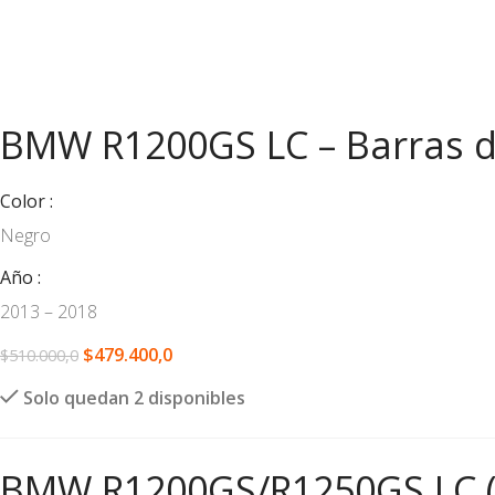
BMW R1200GS LC – Barras 
Color
Negro
Año
2013 – 2018
$
479.400,0
$
510.000,0
Solo quedan 2 disponibles
BMW R1200GS/R1250GS LC (A