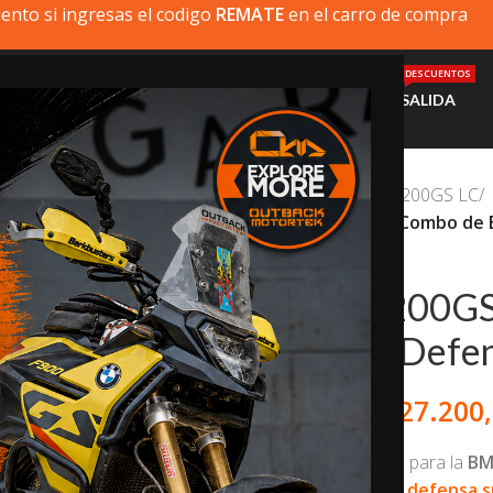
ento si ingresas el codigo
REMATE
en el carro de compra
DESCUENTOS
MI MOTO
PRODUCTOS
INSTALACIÓN
AYUDA
SALIDA
Inicio
/
BMW
/
BMW R1200GS LC
/
BMW R1200GS LC – Combo de B
BMW R1200GS 
Barras de Defe
$
827.200
$
880.000,0
Combo de protección para la
BM
defensa
y
barras de defensa 