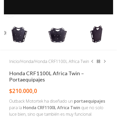
Click to enlarge
Inicio
/
Honda
/
Honda CRF1100L Africa Twin
Honda CRF1100L Africa Twin –
Portaequipajes
$
210.000,0
Outback Motortek ha diseñado un
portaequipajes
para la
Honda CRF1100L Africa Twin
que no solo
luce bien, sino que también es muy funcional.