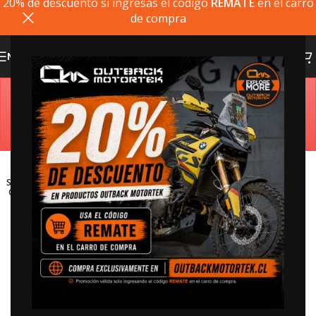
20% de descuento si ingresas el codigo
REMATE
en el carro
de compra
MENU
Estimado cliente, si el producto que busca no está
disponible, puede comprarlo directamente en
outbackmotortek.com
SOLD
OUT