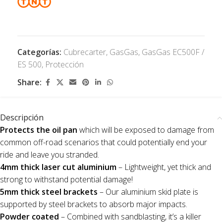
Categorías:
Cubrecarter
,
GasGas
,
GasGas EC500F /
ES 500
,
Protección
Share:
Descripción
Protects the oil pan
which will be exposed to damage from
common off-road scenarios that could potentially end your
ride and leave you stranded.
4mm thick laser cut aluminium
– Lightweight, yet thick and
strong to withstand potential damage!
5mm thick steel brackets
– Our aluminium skid plate is
supported by steel brackets to absorb major impacts.
Powder coated
– Combined with sandblasting, it’s a killer