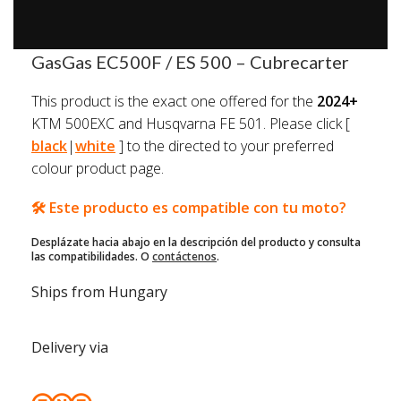
Inicio
/
GasGas
/
GasGas EC500F / ES 500
GasGas EC500F / ES 500 – Cubrecarter
This product is the exact one offered for the
2024+
KTM 500EXC and Husqvarna FE 501. Please click [
black
|
white
] to the directed to your preferred
colour product page.
🛠️ Este producto es compatible con tu moto?
Desplázate hacia abajo en la descripción del producto y consulta
las compatibilidades. O
contáctenos
.
Ships from Hungary
Delivery via