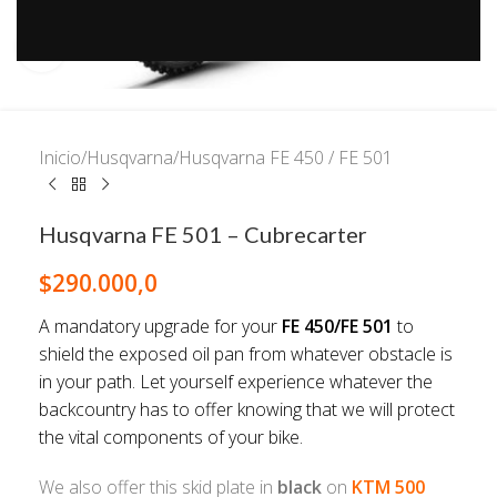
Click to enlarge
Inicio
/
Husqvarna
/
Husqvarna FE 450 / FE 501
Husqvarna FE 501 – Cubrecarter
$
290.000,0
A mandatory upgrade for your
FE 450/FE 501
to
shield the exposed oil pan from whatever obstacle is
in your path. Let yourself experience whatever the
backcountry has to offer knowing that we will protect
the vital components of your bike.
We also offer this skid plate in
black
on
KTM 500