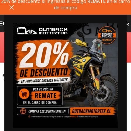
20% de descuento si ingresas el codigo
REMATE
en el carro
de compra
MENU
Estimado cliente, si el producto que busca no está
disponible, puede comprarlo directamente en
outbackmotortek.com
SOLD
OUT