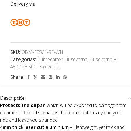
Delivery via
SKU:
OBM-FE501-SP-WH
Categorías:
Cubrecarter
,
Husqvarna
,
Husqvarna FE
450 / FE 501
,
Protección
Share:
Descripción
Protects the oil pan
which will be exposed to damage from
common off-road scenarios that could potentially end your
ride and leave you stranded.
4mm thick laser cut aluminium
– Lightweight, yet thick and