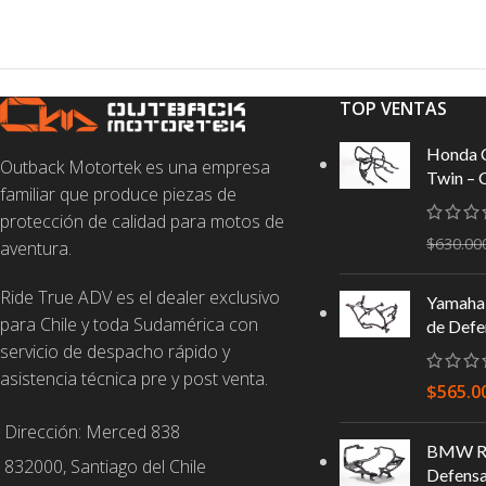
TOP VENTAS
Honda 
Outback Motortek es una empresa
Twin – 
familiar que produce piezas de
protección de calidad para motos de
$
630.00
aventura.
Ride True ADV es el dealer exclusivo
Yamaha 
para Chile y toda Sudamérica con
de Defe
servicio de despacho rápido y
asistencia técnica pre y post venta.
$
565.0
Dirección: Merced 838
BMW R1
832000, Santiago del Chile
Defens