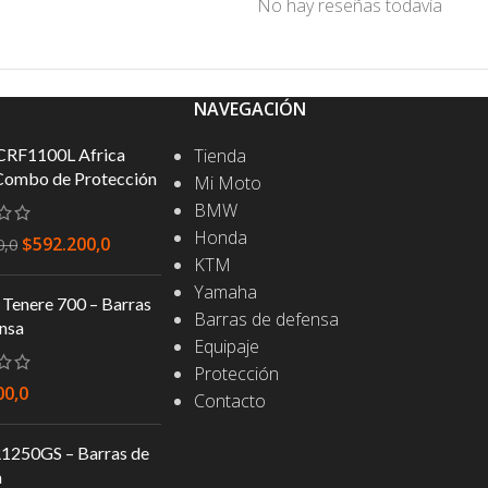
No hay reseñas todavía
NAVEGACIÓN
CRF1100L Africa
Tienda
Combo de Protección
Mi Moto
BMW
Honda
$
592.200,0
0,0
KTM
Yamaha
Tenere 700 – Barras
Barras de defensa
nsa
Equipaje
Protección
00,0
Contacto
250GS – Barras de
a