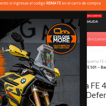
ento si ingresas el codigo
REMATE
en el carro de compra
DESCUENTOS
MI MOTO
PRODUCTOS
INSTALACIÓN
AYUDA
SALIDA
oducto que busca no está disponible, puede comprarlo directam
Inicio
/
Husqvarna
/
Husqvarna FE 4
Husqvarna FE 450 / FE 501 – B
Husqvarna FE 4
Barras de Defe