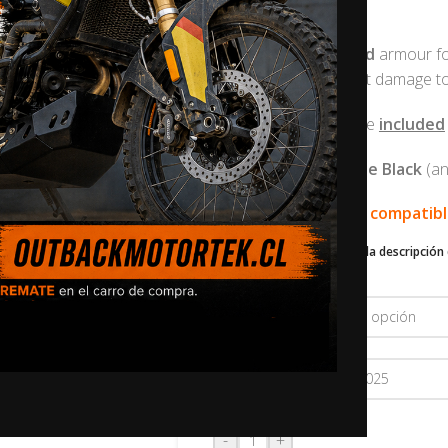
$
350.000,0
Fully frame mounted
armour fo
minimise or to prevent damage to 
*
Radiator guards
are
included
Also available in
Matte Black
(an
🛠️ Este producto es compatib
Desplázate hacia abajo en la descripción 
contáctenos
.
COLOR
AÑO
-
+