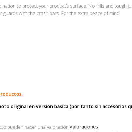
ination to protect your product’s surface. No frills and tough ju
or guards with the crash bars. For the extra peace of mind!
productos.
o original en versión básica (por tanto sin accesorios que
Valoraciones
cto pueden hacer una valoración.