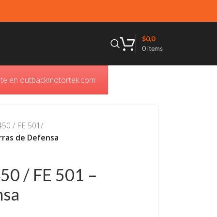
$
0,0
0
items
ente en outbackmotortek.com
50 / FE 501
/
arras de Defensa
50 / FE 501 –
nsa