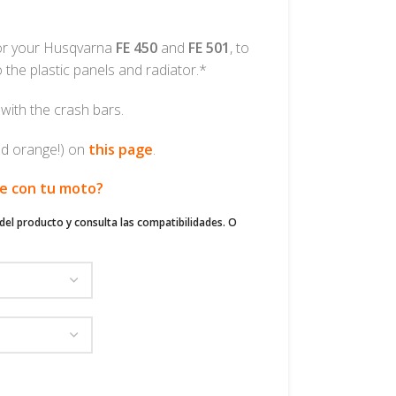
r your Husqvarna
FE 450
and
FE 501
,
to
the plastic panels and radiator.*
with the crash bars.
d orange!) on
this page
.
le con tu moto?
del producto y consulta las compatibilidades. O