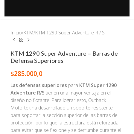
Inicio
/
KTM
/
KTM 1290 Super Adventure R / S
KTM 1290 Super Adventure – Barras de
Defensa Superiores
$
285.000,0
Las defensas superiores
para
KTM Super 1290
Adventure R/S
tienen una mayor ventaja en el
diseño no flotante. Para lograr esto, Outback
Motortek ha desarrollado un soporte resistente
para soportar la sección superior de las barras de
protección, por lo que la estructura está reforzada
para evitar que se flexione y se derrumbe durante el