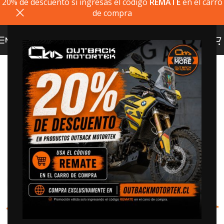
20% de descuento si ingresas el codigo
REMATE
en el carro
de compra
MENU
20% dto. codigo
REMATE
Click to enlarge