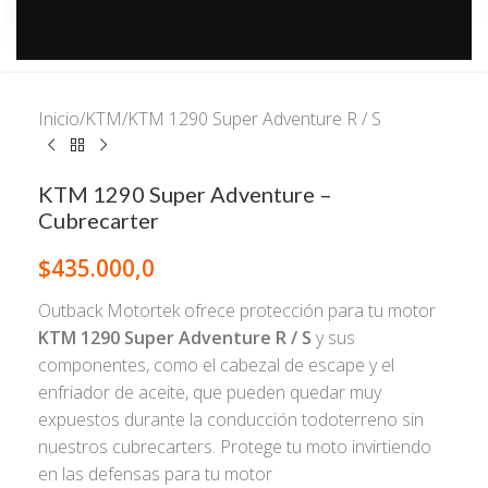
Inicio
/
KTM
/
KTM 1290 Super Adventure R / S
KTM 1290 Super Adventure –
Cubrecarter
$
435.000,0
Outback Motortek ofrece protección para tu motor
KTM 1290 Super Adventure R / S
y sus
componentes, como el cabezal de escape y el
enfriador de aceite, que pueden quedar muy
expuestos durante la conducción todoterreno sin
nuestros cubrecarters. Protege tu moto invirtiendo
en las defensas para tu motor