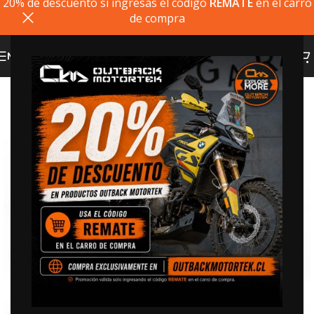
20% de descuento si ingresas el codigo
REMATE
en el carro
de compra
MENU
20% dto. codigo
REMATE
Click to enlarge