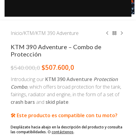
Inicio
/
KTM
/
KTM 390 Adventure
KTM 390 Adventure – Combo de
Protección
$
507.600,0
$
540.000,0
Introducing our
KTM 390 Adventure
Protection
Combo
, which offers broad protection for the tank,
fairings, radiator and engine, in the form of a set of
crash bars
and
skid plate
.
🛠️ Este producto es compatible con tu moto?
Desplázate hacia abajo en la descripción del producto y consulta
las compatibilidades. O
contáctenos
.